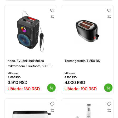
hoco. Zvučnik bežični sa
Toster gorenje T 850 BK
mikrofonom, Bluetooth, 1800
mAh - BS46 Mature
MP cena:
MP cena:
4.090
RSD
4.190
RSD
3.910
RSD
4.000
RSD
Ušteda:
180
RSD
Ušteda:
190
RSD