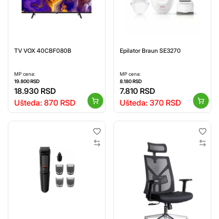
TV VOX 40CBF080B
Epilator Braun SE3270
MP cena:
MP cena:
19.800
RSD
8.180
RSD
18.930
RSD
7.810
RSD
Ušteda:
870
RSD
Ušteda:
370
RSD