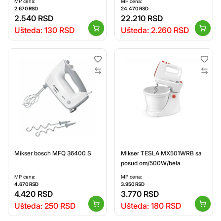
MP cena:
MP cena:
2.670
RSD
24.470
RSD
2.540
RSD
22.210
RSD
Ušteda:
130
RSD
Ušteda:
2.260
RSD
Mikser bosch MFQ 36400 S
Mikser TESLA MX501WRB sa
posud om/500W/bela
MP cena:
MP cena:
4.670
RSD
3.950
RSD
4.420
RSD
3.770
RSD
Ušteda:
250
RSD
Ušteda:
180
RSD