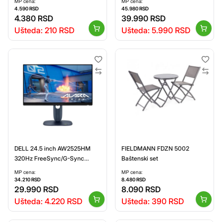
MP cena:
MP cena:
036
4.590
RSD
45.980
RSD
4.380
RSD
39.990
RSD
Ušteda:
210
RSD
Ušteda:
5.990
RSD
DELL 24.5 inch AW2525HM
FIELDMANN FDZN 5002
320Hz FreeSync/G-Sync
Baštenski set
Alienware Gaming monitor
MP cena:
MP cena:
34.210
RSD
8.480
RSD
29.990
RSD
8.090
RSD
Ušteda:
4.220
RSD
Ušteda:
390
RSD