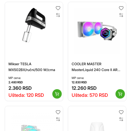
Mikser TESLA
COOLER MASTER
MX502BX/ručni/500 W/crna
MasterLiquid 240 Core II ARGB
belo (MLW-D24M-A18PA-RW)
MP cena:
MP cena:
2.480
RSD
12.830
RSD
2.360
RSD
12.260
RSD
Ušteda:
120
RSD
Ušteda:
570
RSD