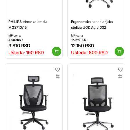
PHILIPS trimer za bradu
Ergonomska kancelarijska
MG3710/15
stolica UGD Aura D32
MP cena:
MP cena:
4.000
RSD
12.950
RSD
3.810
RSD
12.150
RSD
Ušteda:
190
RSD
Ušteda:
800
RSD