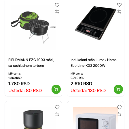
FIELDMANN FZG 1003 roštilj
Indukcioni rešo Lumax Home
sa rashladnom torbom
Eco Lins-K03 2000W
MP cena:
MP cena:
1.860
RSD
2.740
RSD
1.780
RSD
2.610
RSD
Ušteda:
80
RSD
Ušteda:
130
RSD