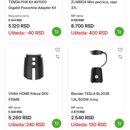
TENDA PH6 Kit AV1000
ZLN8924 Mini pećnica, zapr
Gigabit Powerline Adapter Kit
37L
Regularna cena
MP cena:
6.144
RSD
9.100
RSD
5.120
RSD
8.700
RSD
Ušteda:
-40
RSD
Ušteda:
400
RSD
VIVAX HOME friteza DFA-
Blender TESLA BL202B
515MB
1,5L/500W /crna
MP cena:
MP cena:
5.500
RSD
2.670
RSD
5.260
RSD
2.540
RSD
Ušteda:
240
RSD
Ušteda:
130
RSD