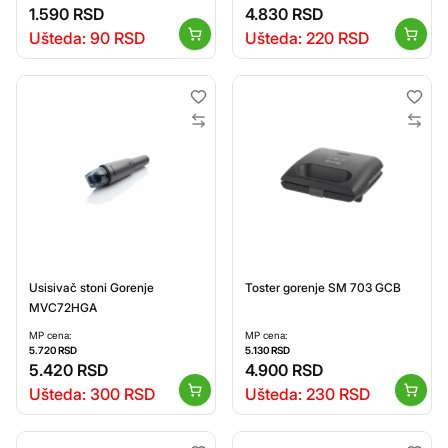
1.590
RSD
4.830
RSD
Ušteda:
90
RSD
Ušteda:
220
RSD
Usisivač stoni Gorenje
Toster gorenje SM 703 GCB
MVC72HGA
MP cena:
MP cena:
5.720
RSD
5.130
RSD
5.420
RSD
4.900
RSD
Ušteda:
300
RSD
Ušteda:
230
RSD