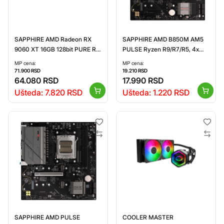
SAPPHIRE AMD Radeon RX
SAPPHIRE AMD B850M AM5
9060 XT 16GB 128bit PURE RX
PULSE Ryzen R9/R7/R5, 4x
9060 XT GAMING OC 16GB
DDR5 7600MHz, PCIE 4.0 x16,
MP cena:
MP cena:
(11350-02-20G) grafička karta
1x M.2 Gen5, 1x M.2 Gen4, LAN
71.900
RSD
19.210
RSD
64.080
RSD
2.5 Gbps, WIFI6, USB, Micro-
17.990
RSD
ATX
Ušteda:
7.820
RSD
Ušteda:
1.220
RSD
SAPPHIRE AMD PULSE
COOLER MASTER