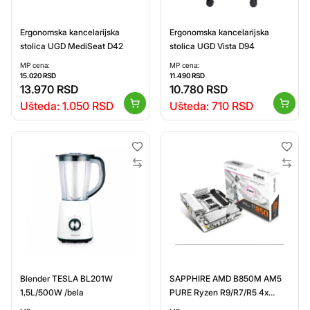
Ergonomska kancelarijska
Ergonomska kancelarijska
stolica UGD MediSeat D42
stolica UGD Vista D94
MP cena:
MP cena:
15.020
RSD
11.490
RSD
13.970
RSD
10.780
RSD
Ušteda:
1.050
RSD
Ušteda:
710
RSD
Blender TESLA BL201W
SAPPHIRE AMD B850M AM5
1,5L/500W /bela
PURE Ryzen R9/R7/R5 4x
DDR5 8000MHz