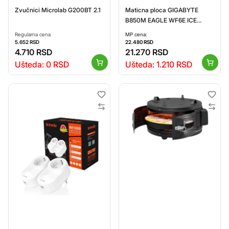
Zvučnici Microlab G200BT 2.1
Maticna ploca GIGABYTE
B850M EAGLE WF6E ICE
1.0/AM5
Regularna cena
MP cena:
5.652
RSD
22.480
RSD
4.710
RSD
21.270
RSD
Ušteda:
0
RSD
Ušteda:
1.210
RSD