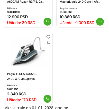
A620AM Ryzen R3/R5, 2x
MasterLiquid 240 Core II ARGB
DDR4, PCIE 4, 1x M.2 Gen4, 1x
vodeno hlađenje crno (MLW-
MP cena:
Regularna cena
M.2 Gen3, LAN 1 Gbps, USB,
D24M-A18PA-R1)
13.020
RSD
13.032
RSD
MATX
12.990
RSD
10.860
RSD
Ušteda:
30
RSD
Ušteda:
-1.000
RSD
Pegla TESLA IR302BL
2400W/0.38L/plava
MP cena:
3.010
RSD
2.840
RSD
Ušteda:
170
RSD
Akcija traje do
01. 01. 2028.
godine