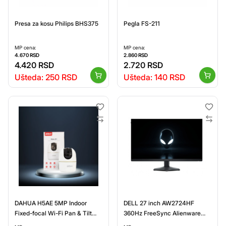
Presa za kosu Philips BHS375
Pegla FS-211
MP cena:
MP cena:
4.670
RSD
2.860
RSD
4.420
RSD
2.720
RSD
Ušteda:
250
RSD
Ušteda:
140
RSD
DAHUA H5AE 5MP Indoor
DELL 27 inch AW2724HF
Fixed-focal Wi-Fi Pan & Tilt
360Hz FreeSync Alienware
Network kamera (IPC-H5AEP-
Gaming monitor