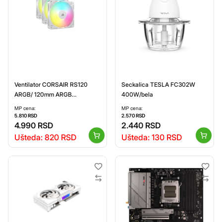
Ventilator CORSAIR RS120
Seckalica TESLA FC302W
ARGB/ 120mm ARGB
400W/bela
Fan/Triple Pack/bela
MP cena:
MP cena:
5.810
RSD
2.570
RSD
4.990
RSD
2.440
RSD
Ušteda:
820
RSD
Ušteda:
130
RSD