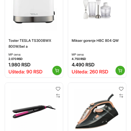
Toster TESLA TS300BWX
Mikser gorenje HBC 804 QW
800W/bel a
MP cena:
MP cena:
2.070
RSD
4.750
RSD
1.980
RSD
4.490
RSD
Ušteda:
90
RSD
Ušteda:
260
RSD