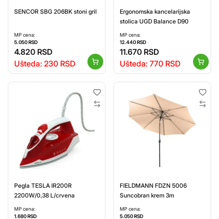
SENCOR SBG 206BK stoni gril
Ergonomska kancelarijska
stolica UGD Balance D90
MP cena:
MP cena:
5.050
RSD
12.440
RSD
4.820
RSD
11.670
RSD
Ušteda:
230
RSD
Ušteda:
770
RSD
Pegla TESLA IR200R
FIELDMANN FDZN 5006
2200W/0,38 L/crvena
Suncobran krem 3m
MP cena:
MP cena:
1.680
RSD
5.050
RSD