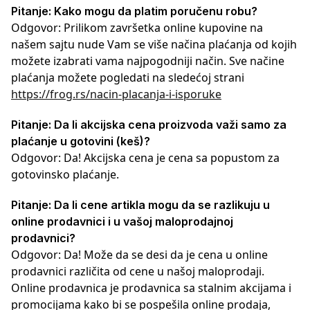
Pitanje: Kako mogu da platim poručenu robu?
Odgovor: Prilikom završetka online kupovine na
našem sajtu nude Vam se više načina plaćanja od kojih
možete izabrati vama najpogodniji način. Sve načine
plaćanja možete pogledati na sledećoj strani
https://frog.rs/nacin-placanja-i-isporuke
Pitanje: Da li akcijska cena proizvoda važi samo za
plaćanje u gotovini (keš)?
Odgovor: Da! Akcijska cena je cena sa popustom za
gotovinsko plaćanje.
Pitanje: Da li cene artikla mogu da se razlikuju u
online prodavnici i u vašoj maloprodajnoj
prodavnici?
Odgovor: Da! Može da se desi da je cena u online
prodavnici različita od cene u našoj maloprodaji.
Online prodavnica je prodavnica sa stalnim akcijama i
promocijama kako bi se pospešila online prodaja,