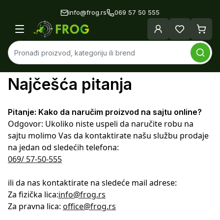
info@frog.rs
069 57 50 555
Najčešća pitanja
Pitanje: Kako da naručim proizvod na sajtu online?
Odgovor: Ukoliko niste uspeli da naručite robu na
sajtu molimo Vas da kontaktirate našu službu prodaje
na jedan od sledećih telefona:
069/ 57-50-555
ili da nas kontaktirate na sledeće mail adrese:
Za fizička lica:
info@frog.rs
Za pravna lica:
office@frog.rs