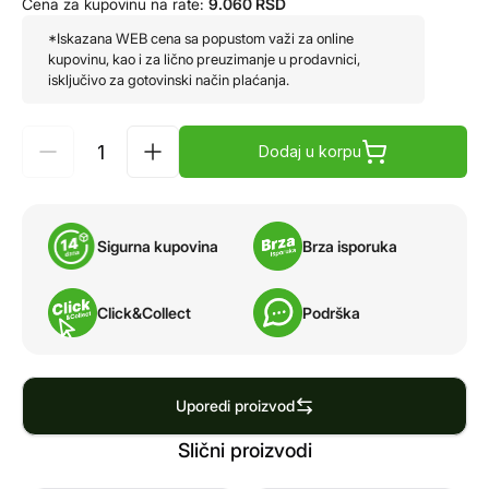
Cena za kupovinu na rate:
9.060
RSD
*Iskazana WEB cena sa popustom važi za online
kupovinu, kao i za lično preuzimanje u prodavnici,
isključivo za gotovinski način plaćanja.
Dodaj u korpu
Sigurna kupovina
Brza isporuka
Click&Collect
Podrška
Uporedi proizvod
Slični proizvodi