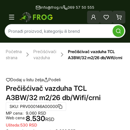
info@frog.rs
069 57 50 555
Početna
Prečišćivači
Prečišćivač vazduha TCL
strana
vazduha
A3BW/32 m2/26 db/Wifi/crni
Dodaj u listu želja
Podeli
Prečišćivač vazduha TCL
A3BW/32 m2/26 db/Wifi/crni
SKU:
PRV000146A00000
MP cena:
9.060
RSD
8.530
Web cena:
RSD
Ušteda:
530
RSD