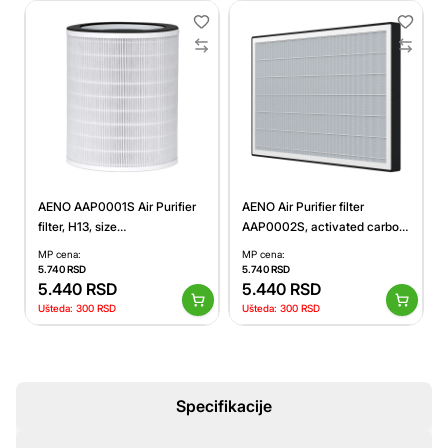
AENO AAP0001S Air Purifier
AENO Air Purifier filter
filter, H13, size
AAP0002S, activated carbon
215*215*256mm, NW 0.8kg,
granules, HEPA, H13,
MP cena:
MP cena:
activated carbon granules
L530*W340*H30mm, NW
5.740
RSD
5.740
RSD
5.440
RSD
0.86Kg, GW 1.09Kg
5.440
RSD
Ušteda:
300
RSD
Ušteda:
300
RSD
Specifikacije