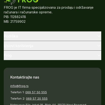
FROG je IT firma specijalizovana za prodaju i održavanje
računara i računarske opreme.
PIB: 112882418
MB: 21759902
Podrška
Uslovi korišćenja
Frog
Kontaktirajte nas
info@frog.rs
Telefon 1:
069 57 50 555
Telefon 2:
069 57 20 555
Nehruova 51a, lokal 16, Blok 44, 11070 Novi Beograd