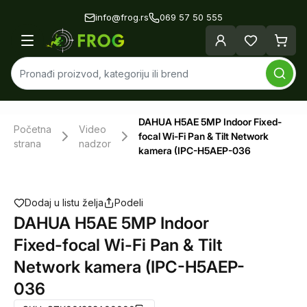
info@frog.rs
069 57 50 555
DAHUA H5AE 5MP Indoor Fixed-
Početna
Video
focal Wi-Fi Pan & Tilt Network
strana
nadzor
kamera (IPC-H5AEP-036
Dodaj u listu želja
Podeli
DAHUA H5AE 5MP Indoor
Fixed-focal Wi-Fi Pan & Tilt
Network kamera (IPC-H5AEP-
036