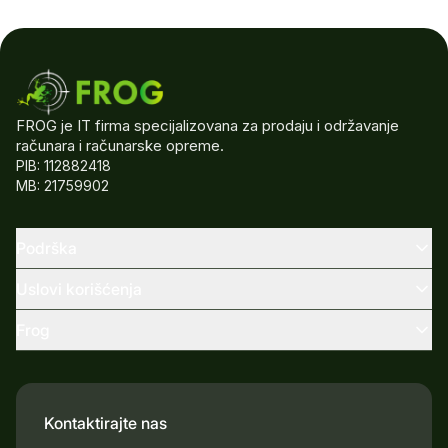
FROG je IT firma specijalizovana za prodaju i održavanje
računara i računarske opreme.
PIB: 112882418
MB: 21759902
Podrška
Uslovi korišćenja
Frog
Kontaktirajte nas