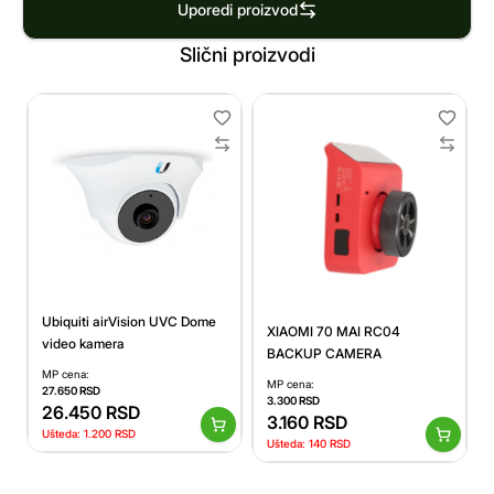
Uporedi proizvod
Slični proizvodi
Ubiquiti airVision UVC Dome
XIAOMI 70 MAI RC04
video kamera
BACKUP CAMERA
MP cena:
MP cena:
27.650
RSD
3.300
RSD
26.450
RSD
3.160
RSD
Ušteda:
1.200
RSD
Ušteda:
140
RSD