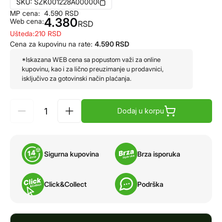
SKU:
SZK001228A00000
MP cena:
4.590
RSD
4.380
Web cena:
RSD
Ušteda:
210
RSD
Cena za kupovinu na rate:
4.590
RSD
*Iskazana WEB cena sa popustom važi za online
kupovinu, kao i za lično preuzimanje u prodavnici,
isključivo za gotovinski način plaćanja.
Dodaj u korpu
Sigurna kupovina
Brza isporuka
Click&Collect
Podrška