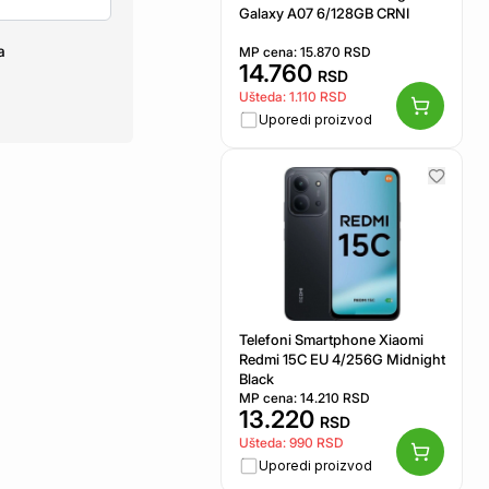
Galaxy A07 6/128GB CRNI
a
MP cena:
15.870
RSD
14.760
RSD
Ušteda:
1.110
RSD
Uporedi proizvod
Telefoni Smartphone Xiaomi
Redmi 15C EU 4/256G Midnight
Black
MP cena:
14.210
RSD
13.220
RSD
Ušteda:
990
RSD
Uporedi proizvod