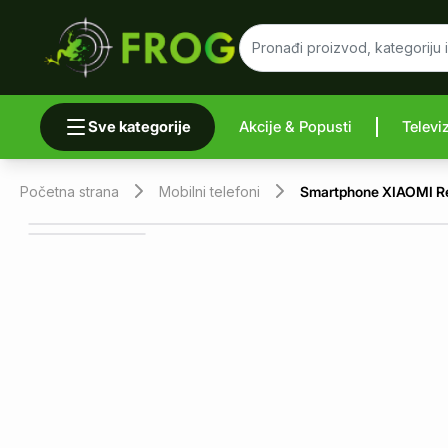
Sve kategorije
Akcije & Popusti
Televi
Uporedi 
Početna strana
Mobilni telefoni
Smartphone XIAOMI R