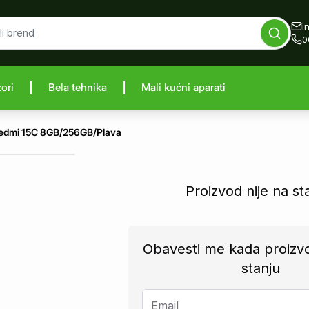
i
0
zori
Bela tehnika
Mali kućni aparati
proizvod
edmi 15C 8GB/256GB/Plava
Proizvod nije na st
Obavesti me kada proizv
stanju