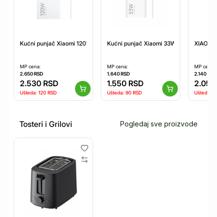
Kućni punjač Xiaomi 120W HyperCharge Combo (Type A-Type C) sa kab
Kućni punjač Xiaomi 33W Charging Com
XIAOMI 
MP cena:
MP cena:
MP cena:
2.650
RSD
1.640
RSD
2.140
RSD
2.530
RSD
1.550
RSD
2.050
Ušteda:
120
RSD
Ušteda:
90
RSD
Ušteda:
9
Tosteri i Grilovi
Pogledaj sve proizvode