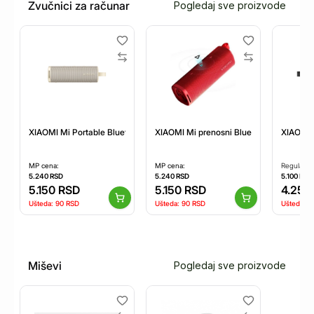
Zvučnici za računar
Pogledaj sve proizvode
XIAOMI Mi Portable Bluetooth zvučnik 30W zlatni (QBH4370GL)
XIAOMI Mi prenosni Bluetooth zvučnik
XIAOMI 
MP cena:
MP cena:
Regularna
5.240
RSD
5.240
RSD
5.100
RSD
5.150
RSD
5.150
RSD
4.250
Ušteda:
90
RSD
Ušteda:
90
RSD
Ušteda:
-
Miševi
Pogledaj sve proizvode