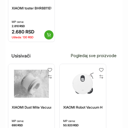
XIAOMI toster BHR8811EU
MP cena:
2.810
RSD
2.680
RSD
Ušteda:
130
RSD
Usisivači
Pogledaj sve proizvode
XIAOMI Dust Mite Vacuum Cleaner Filter 2-Pack (BHR8386GL)
XIAOMI Robot Vacuum H50 Pro EU (BH
MP cena:
MP cena:
690
RSD
50.920
RSD