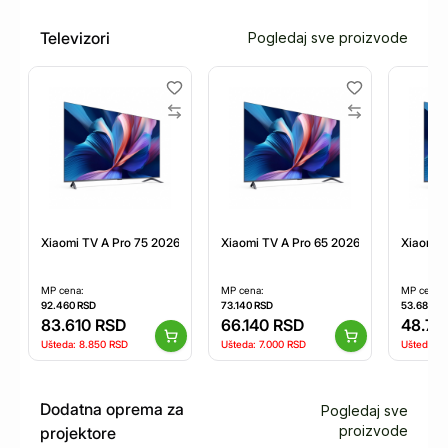
Televizori
Pogledaj sve proizvode
Xiaomi TV A Pro 75 2026
Xiaomi TV A Pro 65 2026
Xiaomi 
MP cena:
MP cena:
MP cena:
92.460
RSD
73.140
RSD
53.680
RS
83.610
RSD
66.140
RSD
48.78
Ušteda:
8.850
RSD
Ušteda:
7.000
RSD
Ušteda:
4
Dodatna oprema za
Pogledaj sve
proizvode
projektore