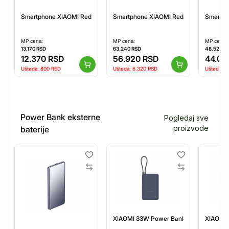
Smartphone XIAOMI Redmi 15C 4GB/128GB/Zelena
Smartphone XIAOMI Redmi Note 15 Pro
Smartph
MP cena:
MP cena:
MP cena:
13.170
RSD
63.240
RSD
48.520
R
12.370
RSD
56.920
RSD
44.09
Ušteda:
800
RSD
Ušteda:
6.320
RSD
Ušteda:
4
Power Bank eksterne
Pogledaj sve
proizvode
baterije
XIAOMI 33W Power Bank 10000mAh (Inte
XIAOMI 