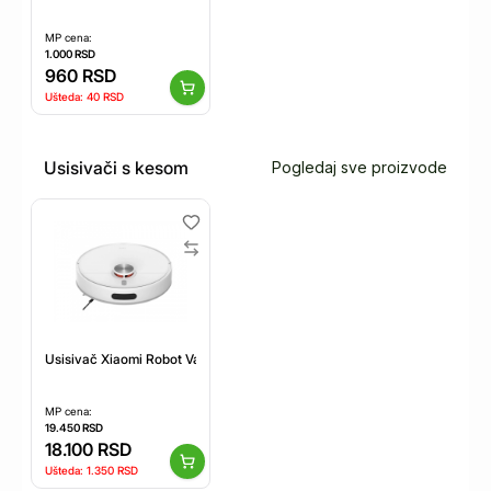
MP cena:
1.000
RSD
960
RSD
Ušteda:
40
RSD
Usisivači s kesom
Pogledaj sve proizvode
Usisivač Xiaomi Robot Vacuum S40 EU
MP cena:
19.450
RSD
18.100
RSD
Ušteda:
1.350
RSD