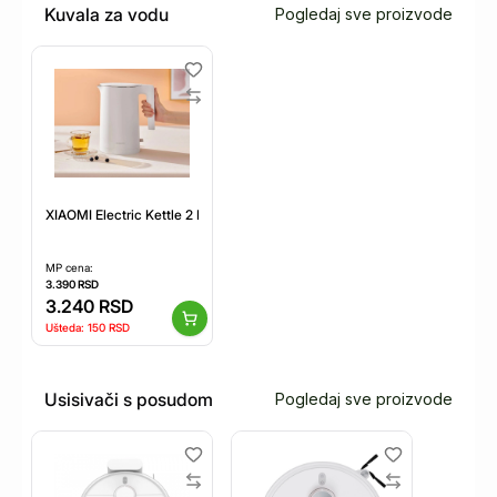
Kuvala za vodu
Pogledaj sve proizvode
XIAOMI Electric Kettle 2 EU kuvalo (BHR5927EU)
MP cena:
3.390
RSD
3.240
RSD
Ušteda:
150
RSD
Usisivači s posudom
Pogledaj sve proizvode