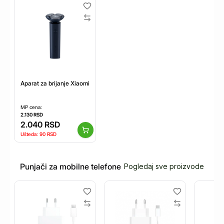
Aparat za brijanje Xiaomi Mi S101 EU/3 kružna noža/punjivi
MP cena:
2.130
RSD
2.040
RSD
Ušteda:
90
RSD
Punjači za mobilne telefone
Pogledaj sve proizvode