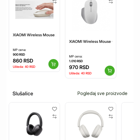
XIAOMI Wireless Mouse 2 lite miš beli (BHR8915GL)
XIAOMI Wireless Mouse Comfort Edition
MP cena:
900
RSD
MP cena:
860
RSD
1.010
RSD
970
RSD
Ušteda:
40
RSD
Ušteda:
40
RSD
Slušalice
Pogledaj sve proizvode