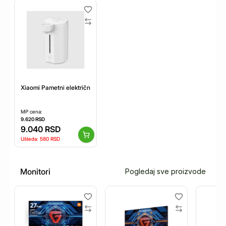
Xiaomi Pametni električni dispenzer tople vode 5L
MP cena:
9.620
RSD
9.040
RSD
Ušteda:
580
RSD
Monitori
Pogledaj sve proizvode