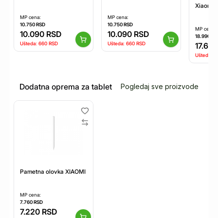
Xiaomi 
MP cena:
MP cena:
10.750
RSD
10.750
RSD
MP cena:
10.090
RSD
10.090
RSD
18.990
RS
Ušteda:
660
RSD
Ušteda:
660
RSD
17.670
Ušteda:
1
Dodatna oprema za tablet
Pogledaj sve proizvode
Pametna olovka XIAOMI Focus Pen Pro/za tablet Pad 7 i Pad 8/bela
MP cena:
7.760
RSD
7.220
RSD