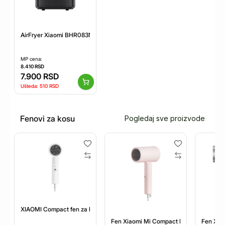
AirFryer Xiaomi BHR083NEU bezuljna/zapremina 6.5L/crna
MP cena:
8.410
RSD
7.900
RSD
Ušteda:
510
RSD
Fenovi za kosu
Pogledaj sve proizvode
XIAOMI Compact fen za kosu H101 beli (BHR7475EU)
Fen Xiaomi Mi Compact Dryer H101 pink
Fen Xia