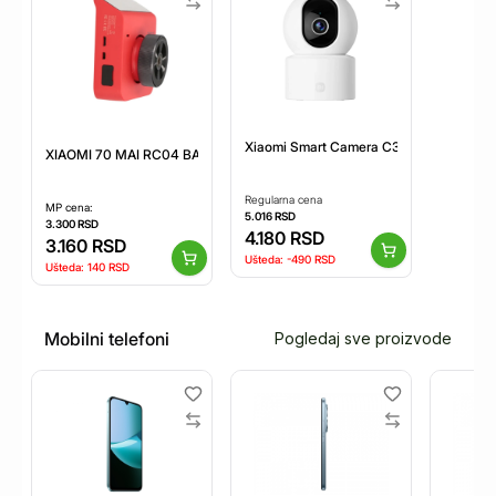
Xiaomi Smart Camera C302
XIAOMI 70 MAI RC04 BACKUP CAMERA
Regularna cena
MP cena:
5.016
RSD
3.300
RSD
4.180
RSD
3.160
RSD
Ušteda:
-490
RSD
Ušteda:
140
RSD
Mobilni telefoni
Pogledaj sve proizvode