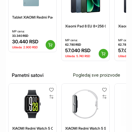
Tablet XIAOMI Redmi Pad 2 8GB/256GB/zelena
Xiaomi Pad 8 EU 8+256 Gray
Xiaomi 
MP cena:
33.340
RSD
MP cena:
MP cena:
30.440
RSD
62.780
RSD
62.780
RS
Ušteda:
2.900
RSD
57.040
RSD
57.04
Ušteda:
5.740
RSD
Ušteda:
5
Pametni satovi
Pogledaj sve proizvode
XIAOMI Redmi Watch 5 Obsidian Black sat (BHR9389GL)
XIAOMI Redmi Watch 5 Silver Gray sat 