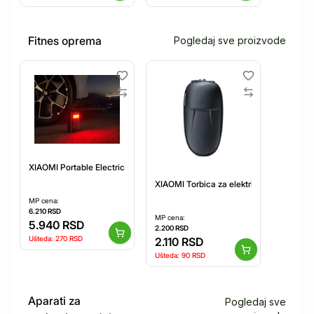
Fitnes oprema
Pogledaj sve proizvode
XIAOMI Portable Electric Air Compressor 2 Pro BHR9099GL
XIAOMI Torbica za električni skuter (B
MP cena:
6.210
RSD
MP cena:
5.940
RSD
2.200
RSD
Ušteda:
270
RSD
2.110
RSD
Ušteda:
90
RSD
Aparati za
Pogledaj sve