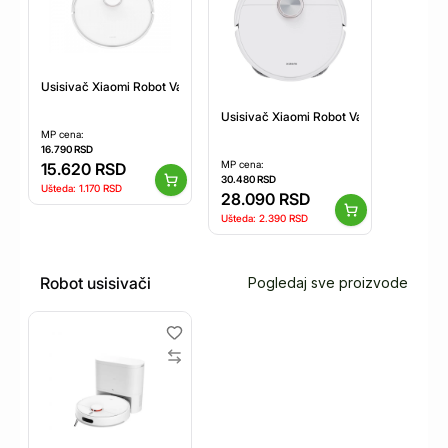
Usisivač Xiaomi Robot Vacuum S40C EU
Usisivač Xiaomi Robot Vacuum S40 Pro
MP cena:
16.790
RSD
MP cena:
15.620
RSD
30.480
RSD
Ušteda:
1.170
RSD
28.090
RSD
Ušteda:
2.390
RSD
Robot usisivači
Pogledaj sve proizvode