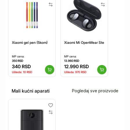
Xiaomi gel pen (5kom)
Xiaomi Mi OpenWear Stereo Cosmic Gra
MP cena:
MP cena:
350
RSD
13.960
RSD
340
RSD
12.990
RSD
Ušteda:
10
RSD
Ušteda:
970
RSD
Mali kućni aparati
Pogledaj sve proizvode