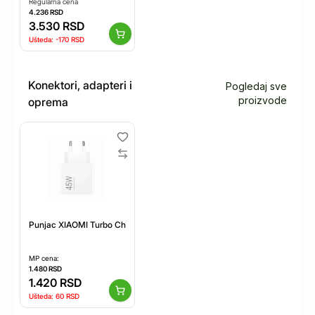
Regularna cena
4.236
RSD
3.530
RSD
Ušteda:
-170
RSD
Konektori, adapteri i
Pogledaj sve
proizvode
oprema
Punjac XIAOMI Turbo Charging Power Adapter 45W/bela
MP cena:
1.480
RSD
1.420
RSD
Ušteda:
60
RSD