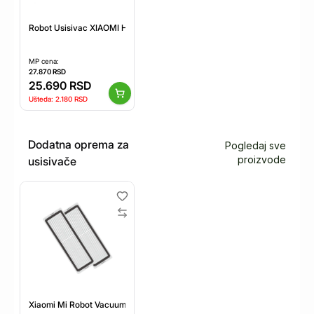
Robot Usisivac XIAOMI H40 Bela
MP cena:
27.870
RSD
25.690
RSD
Ušteda:
2.180
RSD
Dodatna oprema za
Pogledaj sve
proizvode
usisivače
Xiaomi Mi Robot Vacuum S10 Filter