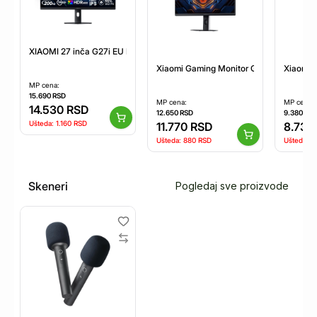
XIAOMI 27 inča G27i EU FHD 1920x1080 Fast IPS 200 Hz gaming monito
Xiaomi Gaming Monitor G24i 2026 OM4
Xiaomi 
MP cena:
15.690
RSD
MP cena:
MP cena:
14.530
RSD
12.650
RSD
9.380
RS
Ušteda:
1.160
RSD
11.770
RSD
8.730
Ušteda:
880
RSD
Ušteda:
6
Skeneri
Pogledaj sve proizvode