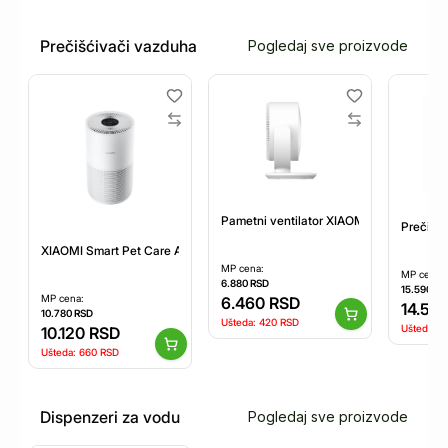
Prečišćivači vazduha
Pogledaj sve proizvode
Pametni ventilator XIAOMI Desktop Air C
Prečišći
XIAOMI Smart Pet Care Air Purifier (BHR9969EU)
MP cena:
MP cena:
6.880
RSD
15.590
RS
MP cena:
6.460
RSD
14.50
10.780
RSD
Ušteda:
420
RSD
Ušteda:
1
10.120
RSD
Ušteda:
660
RSD
Dispenzeri za vodu
Pogledaj sve proizvode