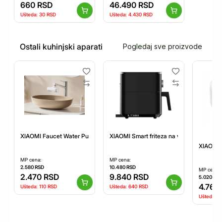
660
RSD
46.490
RSD
Ušteda:
30
RSD
Ušteda:
4.430
RSD
Ostali kuhinjski aparati
Pogledaj sve proizvode
XIAOMI Faucet Water Purifier
XIAOMI Smart friteza na vruć vazduh 6.
XIAOMI m
MP cena:
MP cena:
2.580
RSD
10.480
RSD
MP cena:
2.470
RSD
9.840
RSD
5.020
RS
4.760
Ušteda:
110
RSD
Ušteda:
640
RSD
Ušteda:
2