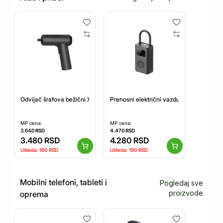
Odvijač šrafova bežični Xiaomi Mi Cordless Screwdriver
Prenosni električni vazdušni kompresor 
MP cena:
MP cena:
3.640
RSD
4.470
RSD
3.480
RSD
4.280
RSD
Ušteda:
160
RSD
Ušteda:
190
RSD
Mobilni telefoni, tableti i
Pogledaj sve
proizvode
oprema