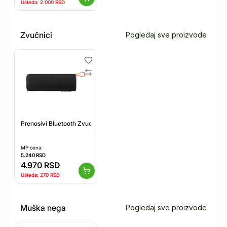
Ušteda:
2.000
RSD
Zvučnici
Pogledaj sve proizvode
Prenosivi Bluetooth Zvucnik 30W XIAOMI/crni
MP cena:
5.240
RSD
4.970
RSD
Ušteda:
270
RSD
Muška nega
Pogledaj sve proizvode