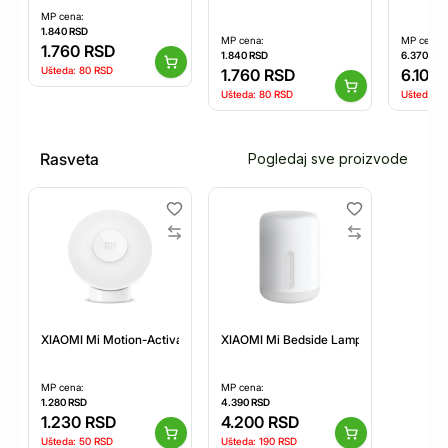
MP cena:
1.840
RSD
MP cena:
MP cena:
1.760
RSD
1.840
RSD
6.370
RS
Ušteda:
80
RSD
1.760
RSD
6.100
Ušteda:
80
RSD
Ušteda:
2
Rasveta
Pogledaj sve proizvode
XIAOMI Mi Motion-Activated Night Light 2 (Bluetooth) BHR5278GL
XIAOMI Mi Bedside Lamp 2 (BHR5969EU
MP cena:
MP cena:
1.280
RSD
4.390
RSD
1.230
RSD
4.200
RSD
Ušteda:
50
RSD
Ušteda:
190
RSD