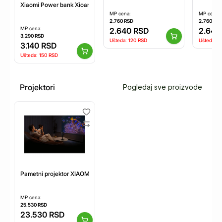
Xiaomi Power bank Xioami 5000mAh Ultra Slim Power BHR9535GL
MP cena:
MP cena:
2.760
RSD
2.760
RS
MP cena:
2.640
RSD
2.640
3.290
RSD
Ušteda:
120
RSD
Ušteda:
1
3.140
RSD
Ušteda:
150
RSD
Projektori
Pogledaj sve proizvode
Pametni projektor XIAOMI L1
MP cena:
25.530
RSD
23.530
RSD