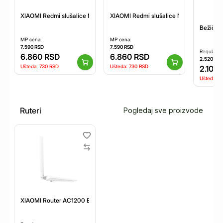
XIAOMI Redmi slušalice Neo Obsidian Black BHR08W5GL
XIAOMI Redmi slušalice Neo Sand Whi
Bežične
MP cena:
MP cena:
7.590
RSD
7.590
RSD
Regularna
6.860
RSD
6.860
RSD
2.520
RS
Ušteda:
730
RSD
Ušteda:
730
RSD
2.100
Ušteda:
-1
Ruteri
Pogledaj sve proizvode
XIAOMI Router AC1200 EU (DVB4330GL)