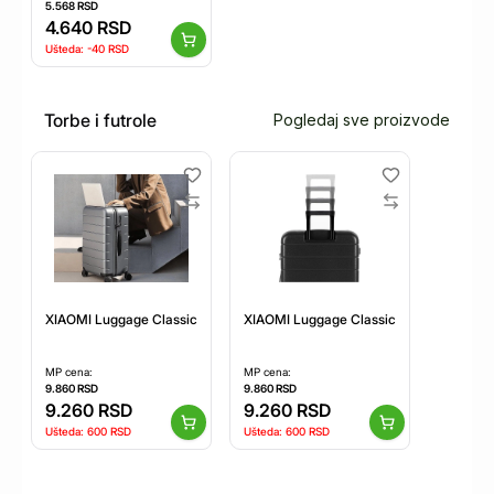
5.568
RSD
4.640
RSD
Ušteda:
-40
RSD
Torbe i futrole
Pogledaj sve proizvode
XIAOMI Luggage Classic 20 inča crni kofer BHR8602GL
XIAOMI Luggage Classic 20 inča sivi k
MP cena:
MP cena:
9.860
RSD
9.860
RSD
9.260
RSD
9.260
RSD
Ušteda:
600
RSD
Ušteda:
600
RSD