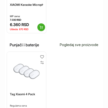
XIAOMI Karaoke Microphone
MP cena:
7.030
RSD
6.360
RSD
Ušteda:
670
RSD
Punjači i baterije
Pogledaj sve proizvode
Tag Xiaomi 4 Pack
Regularna cena