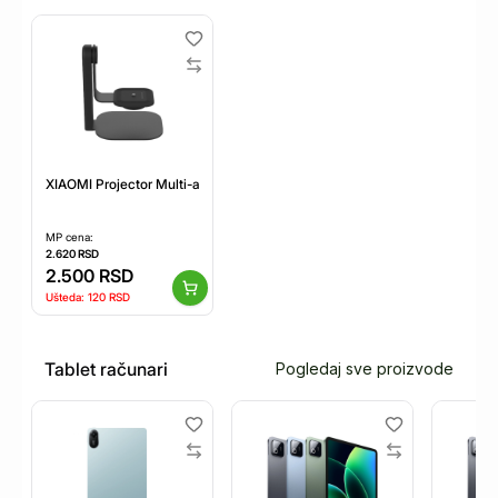
XIAOMI Projector Multi-angle Stand (BHR08JMEU)
MP cena:
2.620
RSD
2.500
RSD
Ušteda:
120
RSD
Tablet računari
Pogledaj sve proizvode