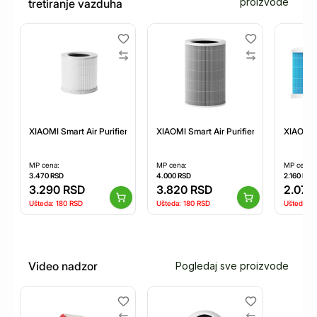
proizvode
tretiranje vazduha
XIAOMI Smart Air Purifier 4 Compact Filter (BHR5861GL)
XIAOMI Smart Air Purifier 4 Lite Filter 
XIAOMI S
MP cena:
MP cena:
MP cena:
3.470
RSD
4.000
RSD
2.160
RSD
3.290
RSD
3.820
RSD
2.070
Ušteda:
180
RSD
Ušteda:
180
RSD
Ušteda:
9
Video nadzor
Pogledaj sve proizvode