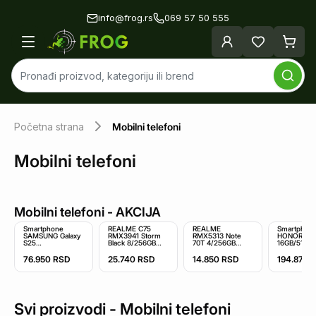
info@frog.rs
069 57 50 555
Početna strana
Mobilni telefoni
Mobilni telefoni
Mobilni telefoni
- AKCIJA
Smartphone
REALME C75
REALME
Smartphon
SAMSUNG Galaxy
RMX3941 Storm
RMX5313 Note
HONOR Mag
S25
Black 8/256GB
70T 4/256GB
16GB/512GB
12GB/256GB/tamnoplava
mobilni telefon
Beach Gold
mobilni telefon
76.950
RSD
25.740
RSD
14.850
RSD
194.870
Svi proizvodi -
Mobilni telefoni