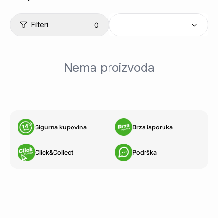
Filteri
0
Nema proizvoda
Sigurna kupovina
Brza isporuka
Click&Collect
Podrška