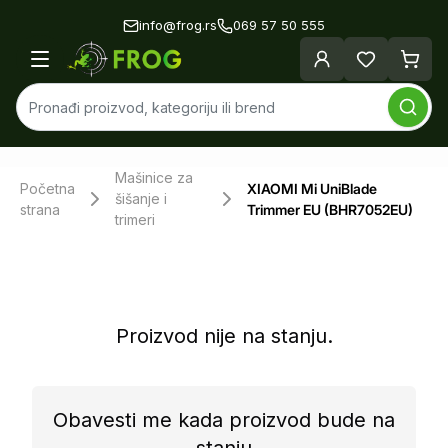
info@frog.rs
069 57 50 555
Mašinice za
Početna
XIAOMI Mi UniBlade
šišanje i
strana
Trimmer EU (BHR7052EU)
trimeri
Proizvod nije na stanju.
Obavesti me kada proizvod bude na