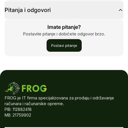
Pitanja i odgovori
Imate pitanje?
Postavite pitanje i dobićete odgovor brzo.
Postavi pitanje
FROG je IT firma specijalizovana za prodaju i održavanje
računara i računarske opreme.
PIB: 112882418
MB: 21759902