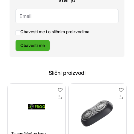
stanju
Obavesti me i o sličnim proizvodima
Obavesti me
Slični proizvodi
Taurus šišač za kosu