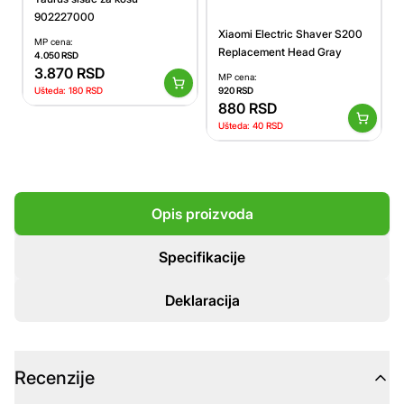
902227000
Xiaomi Electric Shaver S200
MP cena:
Replacement Head Gray
4.050
RSD
3.870
RSD
MP cena:
920
RSD
Ušteda:
180
RSD
880
RSD
Ušteda:
40
RSD
Opis proizvoda
Specifikacije
Deklaracija
Recenzije