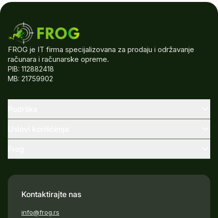
FROG je IT firma specijalizovana za prodaju i održavanje
računara i računarske opreme.
PIB: 112882418
MB: 21759902
Podrška
Uslovi korišćenja
Frog
Kontaktirajte nas
info@frog.rs