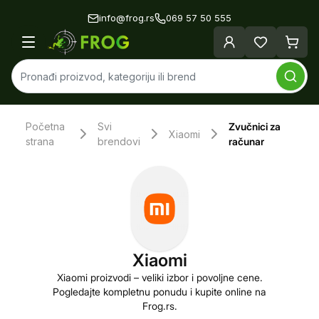
info@frog.rs
069 57 50 555
Početna
Svi
Zvučnici za
Xiaomi
strana
brendovi
računar
Xiaomi
Xiaomi proizvodi – veliki izbor i povoljne cene.
Pogledajte kompletnu ponudu i kupite online na
Frog.rs.