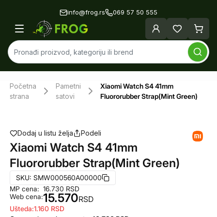
info@frog.rs
069 57 50 555
Početna
Pametni
Xiaomi Watch S4 41mm
strana
satovi
Fluororubber Strap(Mint Green)
Dodaj u listu želja
Podeli
Xiaomi Watch S4 41mm
Fluororubber Strap(Mint Green)
SKU:
SMW000560A00000
MP cena:
16.730
RSD
15.570
Web cena:
RSD
Ušteda:
1.160
RSD