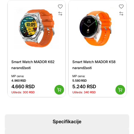
Smart Watch MADOR K58
Smart Watch MADOR K62
narandžasti
narandžasti
MP cena:
MP cena:
5.580
RSD
4.960
RSD
5.240
RSD
4.660
RSD
Ušteda:
340
RSD
Ušteda:
300
RSD
Specifikacije