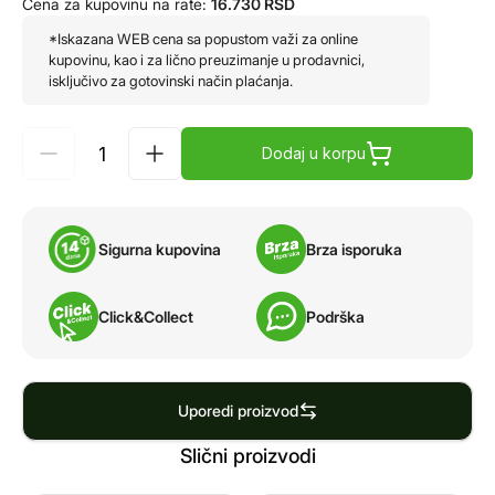
Cena za kupovinu na rate:
16.730
RSD
*Iskazana WEB cena sa popustom važi za online
kupovinu, kao i za lično preuzimanje u prodavnici,
isključivo za gotovinski način plaćanja.
Dodaj u korpu
Sigurna kupovina
Brza isporuka
Click&Collect
Podrška
Uporedi proizvod
Slični proizvodi