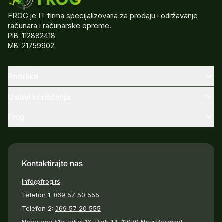
FROG je IT firma specijalizovana za prodaju i održavanje
računara i računarske opreme.
PIB: 112882418
MB: 21759902
Podrška
Uslovi korišćenja
Frog
Kontaktirajte nas
info@frog.rs
Telefon 1:
069 57 50 555
Telefon 2:
069 57 20 555
Nehruova 51a, lokal 16, Blok 44, 11070 Novi Beograd