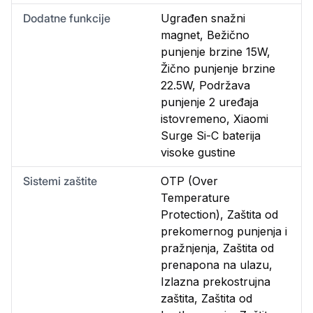
Dodatne funkcije
Ugrađen snažni
magnet, Bežično
punjenje brzine 15W,
Žično punjenje brzine
22.5W, Podržava
punjenje 2 uređaja
istovremeno, Xiaomi
Surge Si-C baterija
visoke gustine
Sistemi zaštite
OTP (Over
Temperature
Protection), Zaštita od
prekomernog punjenja i
pražnjenja, Zaštita od
prenapona na ulazu,
Izlazna prekostrujna
zaštita, Zaštita od