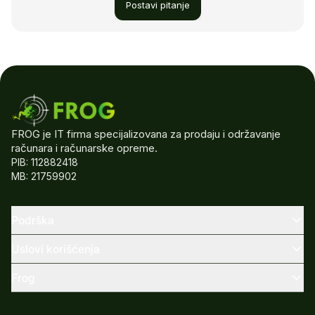
Postavi pitanje
FROG je IT firma specijalizovana za prodaju i održavanje
računara i računarske opreme.
PIB: 112882418
MB: 21759902
Podrška
Uslovi korišćenja
Frog