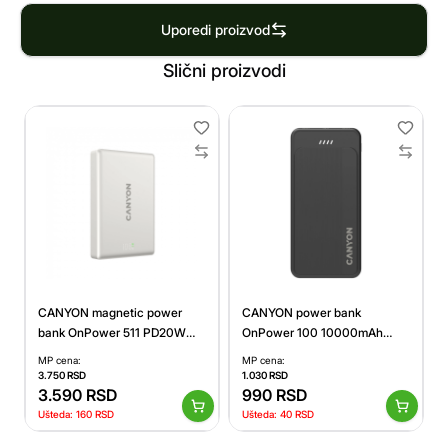
Uporedi proizvod
Slični proizvodi
CANYON magnetic power
CANYON power bank
bank OnPower 511 PD20W
OnPower 100 10000mAh
10000mAh Aluminium Star
Black
MP cena:
MP cena:
Grey
3.750
RSD
1.030
RSD
3.590
RSD
990
RSD
Ušteda:
160
RSD
Ušteda:
40
RSD