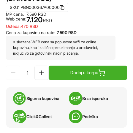
SKU:
PBN000367A00000
MP cena:
7.590
RSD
7.120
Web cena:
RSD
Ušteda:
470
RSD
Cena za kupovinu na rate:
7.590
RSD
*Iskazana WEB cena sa popustom važi za online
kupovinu, kao i za lično preuzimanje u prodavnici,
isključivo za gotovinski način plaćanja.
Dodaj u korpu
Sigurna kupovina
Brza isporuka
Click&Collect
Podrška