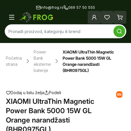
info@frog.rs
069 57 50 555
Power
XIAOMI UltraThin Magnetic
Početna
Bank
Power Bank 5000 15W GL
strana
eksterne
Orange narandžasti
baterije
(BHR0975GL)
Dodaj u listu želja
Podeli
XIAOMI UltraThin Magnetic
Power Bank 5000 15W GL
Orange narandžasti
(BHR0975GL)