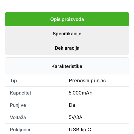
Opis proizvoda
Specifikacije
Deklaracija
Karakteristike
Tip
Prenosni punjač
Kapacitet
5.000mAh
Punjive
Da
Voltaža
5V/3A
Priključci
USB tip C