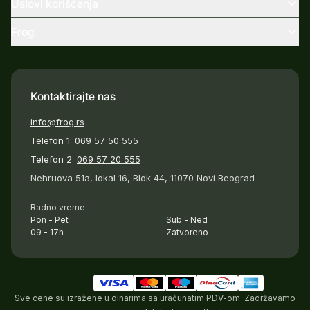
Uslovi korišćenja
Frog
Kontaktirajte nas
info@frog.rs
Telefon 1:
069 57 50 555
Telefon 2:
069 57 20 555
Nehruova 51a, lokal 16, Blok 44, 11070 Novi Beograd
Radno vreme
Pon - Pet
Sub - Ned
09 - 17h
Zatvoreno
Sve cene su izražene u dinarima sa uračunatim PDV-om. Zadržavamo