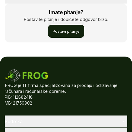
Imate pitanje?
Postavite pitanje i dobićete odgovor brzo.
Postavi pitanje
FROG je IT firma specijalizovana za prodaju i održavanje
računara i računarske opreme.
PIB: 112882418
MB: 21759902
Podrška