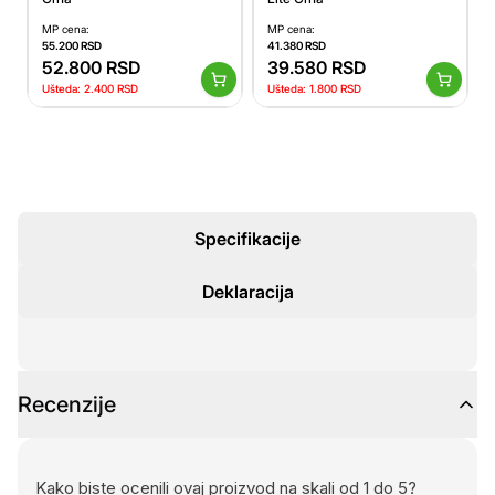
MP cena:
MP cena:
55.200
RSD
41.380
RSD
52.800
RSD
39.580
RSD
Ušteda:
2.400
RSD
Ušteda:
1.800
RSD
Specifikacije
Deklaracija
Recenzije
Kako biste ocenili ovaj proizvod na skali od 1 do 5?