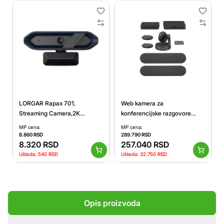
LORGAR Rapax 701,
Web kamera za
Streaming Camera,2K
konferencijske razgovore
1080P/60fps, 1/3'',4Mega
Logitech Rally Plus Ultra-HD
MP cena:
MP cena:
CMOS Image Sensor, Auto
Crna
8.860
RSD
289.790
RSD
Focus, Built-in high sensivity
8.320
RSD
257.040
RSD
low noise cancelling
Ušteda:
540
RSD
Ušteda:
32.750
RSD
Microphone, Blue coating
color, USB 2.0 Type C ,
L=2000mm, size:
105x46.8x62.5mm, Weight:
Opis proizvoda
108g