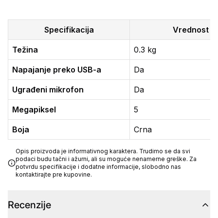
Specifikacija
Vrednost
Težina
0.3 kg
Napajanje preko USB-a
Da
Ugrađeni mikrofon
Da
Megapiksel
5
Boja
Crna
Opis proizvoda je informativnog karaktera. Trudimo se da svi
podaci budu tačni i ažurni, ali su moguće nenamerne greške. Za
potvrdu specifikacije i dodatne informacije, slobodno nas
kontaktirajte pre kupovine.
Recenzije