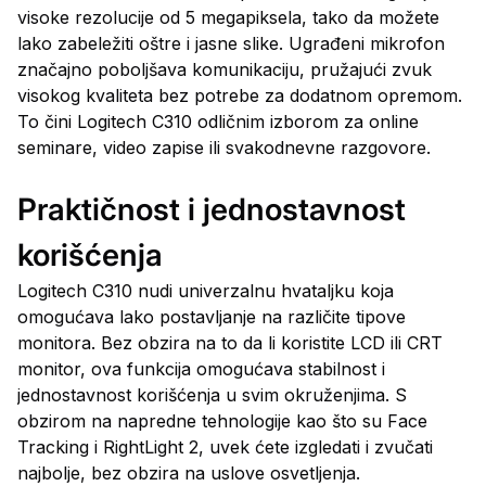
visoke rezolucije od 5 megapiksela, tako da možete
lako zabeležiti oštre i jasne slike. Ugrađeni mikrofon
značajno poboljšava komunikaciju, pružajući zvuk
visokog kvaliteta bez potrebe za dodatnom opremom.
To čini Logitech C310 odličnim izborom za online
seminare, video zapise ili svakodnevne razgovore.
Praktičnost i jednostavnost
korišćenja
Logitech C310 nudi univerzalnu hvataljku koja
omogućava lako postavljanje na različite tipove
monitora. Bez obzira na to da li koristite LCD ili CRT
monitor, ova funkcija omogućava stabilnost i
jednostavnost korišćenja u svim okruženjima. S
obzirom na napredne tehnologije kao što su Face
Tracking i RightLight 2, uvek ćete izgledati i zvučati
najbolje, bez obzira na uslove osvetljenja.