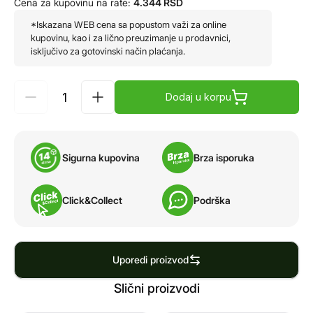
Cena za kupovinu na rate:
4.344
RSD
*Iskazana WEB cena sa popustom važi za online
kupovinu, kao i za lično preuzimanje u prodavnici,
isključivo za gotovinski način plaćanja.
Dodaj u korpu
Sigurna kupovina
Brza isporuka
Click&Collect
Podrška
Uporedi proizvod
Slični proizvodi