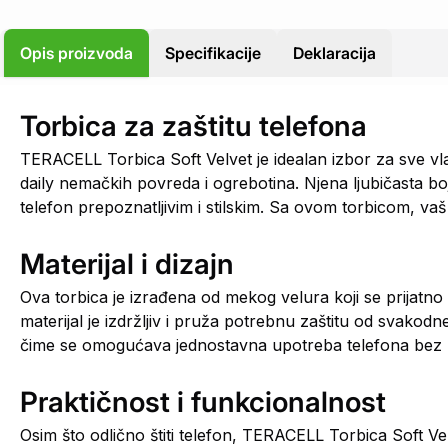
Opis proizvoda
Specifikacije
Deklaracija
Torbica za zaštitu telefona
TERACELL Torbica Soft Velvet je idealan izbor za sve v
daily nemačkih povreda i ogrebotina. Njena ljubičasta boja
telefon prepoznatljivim i stilskim. Sa ovom torbicom, vaš t
Materijal i dizajn
Ova torbica je izrađena od mekog velura koji se prijatno 
materijal je izdržljiv i pruža potrebnu zaštitu od svakodn
čime se omogućava jednostavna upotreba telefona bez k
Praktičnost i funkcionalnost
Osim što odlično štiti telefon, TERACELL Torbica Soft Ve