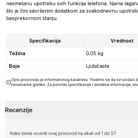
nesmetanu upotrebu svih funkcija telefona. Njena lagana
što je čini savršenim dodatkom za svakodnevnu upotrebu
besprekornom stanju.
Specifikacija
Vrednost
Težina
0.05 kg
Boja
Ljubičasta
Opis proizvoda je informativnog karaktera. Trudimo se da svi podaci bu
nenamerne greške. Za potvrdu specifikacije i dodatne informacije, sl
Recenzije
Kako biste ocenili ovaj proizvod na skali od 1 do 5?