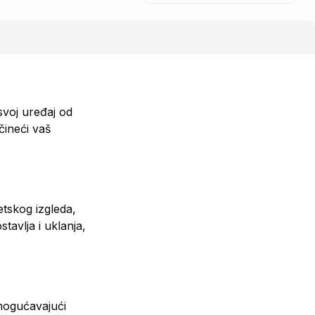
svoj uređaj od
čineći vaš
etskog izgleda,
tavlja i uklanja,
omogućavajući