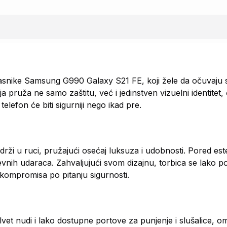
lasnike Samsung G990 Galaxy S21 FE, koji žele da očuvaju 
 pruža ne samo zaštitu, već i jedinstven vizuelni identitet, 
elefon će biti sigurniji nego ikad pre.
drži u ruci, pružajući osećaj luksuza i udobnosti. Pored est
evnih udaraca. Zahvaljujući svom dizajnu, torbica se lako pos
ompromisa po pitanju sigurnosti.
lvet nudi i lako dostupne portove za punjenje i slušalice, 