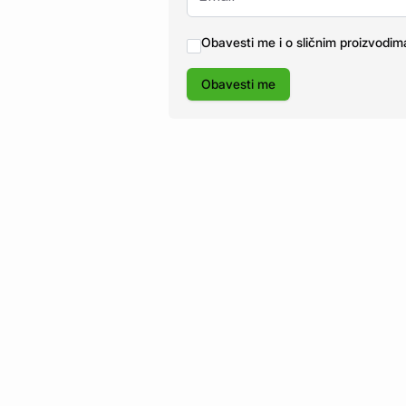
Obavesti me i o sličnim proizvodim
Obavesti me