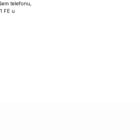
ašem telefonu,
1 FE u