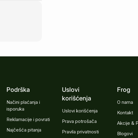
Podrška
Uslovi
Frog
korišćenja
Načini plaćanja i
O nama
isporuka
Uslovi korišćenja
Kontakt
Reklamacije i povrati
Prava potrošača
Akcije & 
Najčešća pitanja
Pravila privatnosti
Blogovi