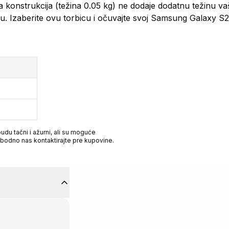
 konstrukcija (težina 0.05 kg) ne dodaje dodatnu težinu v
. Izaberite ovu torbicu i očuvajte svoj Samsung Galaxy S2
du tačni i ažurni, ali su moguće
obodno nas kontaktirajte pre kupovine.