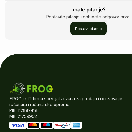
Imate pitanje?
Postavite pitanje i dobićete odgovor brzo.
Postavi pitanje
FROG je IT firma specijalizovana za prodaju i održavanje
računara i računarske opreme.
PIB: 112882418
MB: 21759902