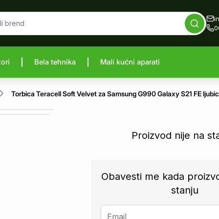
i
0
zori
Bela tehnika
Mali kućni aparati
proizvod
Torbica Teracell Soft Velvet za Samsung G990 Galaxy S21 FE ljubi
Proizvod nije na st
Obavesti me kada proizv
stanju