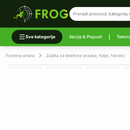
Sve kategorije
Akcije & Popusti
Televi
Uporedi 
Početna strana
Zaštita za telefone (maske, folije, futrole)