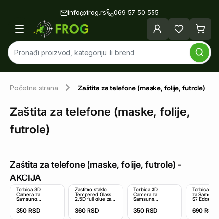
info@frog.rs
069 57 50 555
Početna strana
Zaštita za telefone (maske, folije, futrole)
Zaštita za telefone (maske, folije,
futrole)
Zaštita za telefone (maske, folije, futrole)
-
AKCIJA
Torbica 3D
Zastitno staklo
Torbica 3D
Torbica Me
Camera za
Tempered Glass
Camera za
za Samsun
Samsung
2.5D full glue za
Samsung
S7 Edge cr
A525F/A526B/A528B
Xiaomi Redmi
A307F/A505F/A507F
Galaxy A52
Note 11/Note 11S
Galaxy
350
RSD
360
RSD
350
RSD
690
RSD
4G/A52 5G/A52s
crni
A30s/A50/A50s
5G ljubicasta
tamno zelena