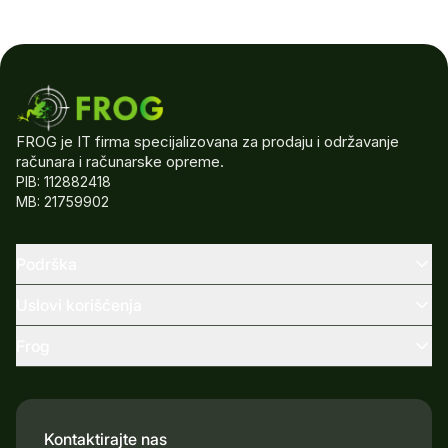
FROG je IT firma specijalizovana za prodaju i održavanje
računara i računarske opreme.
PIB: 112882418
MB: 21759902
Podrška
Uslovi korišćenja
Frog
Kontaktirajte nas