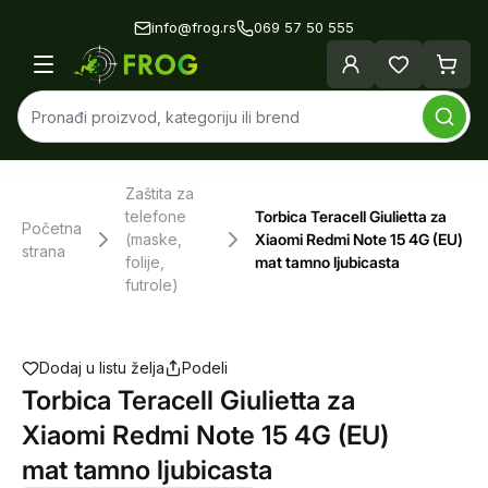
info@frog.rs
069 57 50 555
Zaštita za
telefone
Torbica Teracell Giulietta za
Početna
(maske,
Xiaomi Redmi Note 15 4G (EU)
strana
folije,
mat tamno ljubicasta
futrole)
Dodaj u listu želja
Podeli
Torbica Teracell Giulietta za
Xiaomi Redmi Note 15 4G (EU)
mat tamno ljubicasta