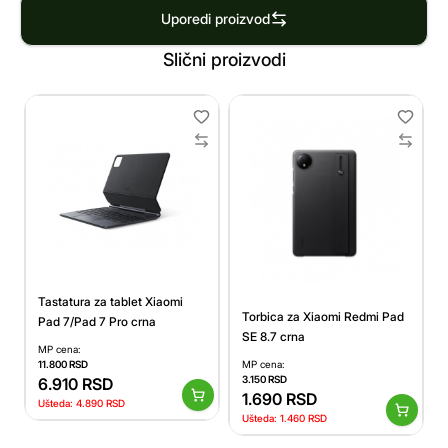
Uporedi proizvod
Slični proizvodi
Tastatura za tablet Xiaomi
Torbica za Xiaomi Redmi Pad
Pad 7/Pad 7 Pro crna
SE 8.7 crna
MP cena:
11.800
RSD
MP cena:
3.150
RSD
6.910
RSD
1.690
RSD
Ušteda:
4.890
RSD
Ušteda:
1.460
RSD