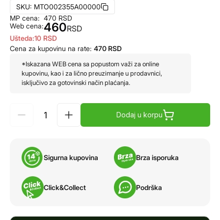
SKU:
MTO002355A00000
MP cena:
470
RSD
460
Web cena:
RSD
Ušteda:
10
RSD
Cena za kupovinu na rate:
470
RSD
*Iskazana WEB cena sa popustom važi za online
kupovinu, kao i za lično preuzimanje u prodavnici,
isključivo za gotovinski način plaćanja.
Dodaj u korpu
Sigurna kupovina
Brza isporuka
Click&Collect
Podrška