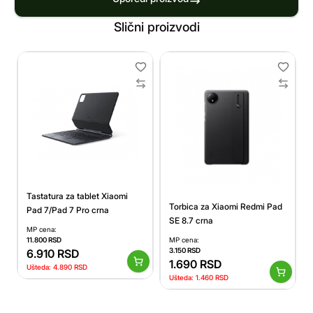
Slični proizvodi
Tastatura za tablet Xiaomi
Torbica za Xiaomi Redmi Pad
Pad 7/Pad 7 Pro crna
SE 8.7 crna
MP cena:
11.800
RSD
MP cena:
3.150
RSD
6.910
RSD
1.690
RSD
Ušteda:
4.890
RSD
Ušteda:
1.460
RSD