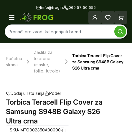
info@frog.rs
069 57 50 555
Zaštita za
Torbica Teracell Flip Cover
Početna
telefone
za Samsung S948B Galaxy
strana
(maske,
S26 Ultra crna
folije, futrole)
Dodaj u listu želja
Podeli
Torbica Teracell Flip Cover za
Samsung S948B Galaxy S26
Ultra crna
SKU:
MTO002350A00000