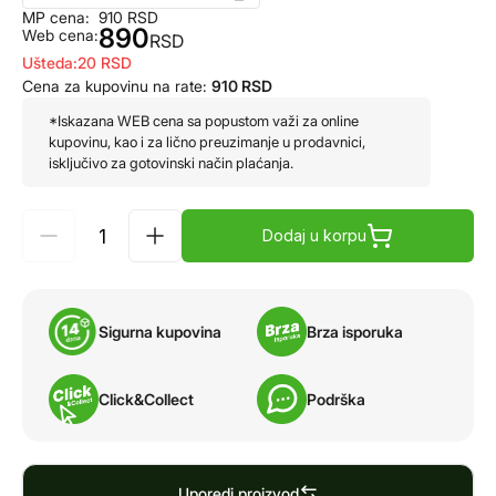
MP cena:
910
RSD
890
Web cena:
RSD
Ušteda:
20
RSD
Cena za kupovinu na rate:
910
RSD
*Iskazana WEB cena sa popustom važi za online
kupovinu, kao i za lično preuzimanje u prodavnici,
isključivo za gotovinski način plaćanja.
Dodaj u korpu
Sigurna kupovina
Brza isporuka
Click&Collect
Podrška
Uporedi proizvod