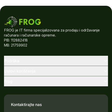
FROG je IT firma specijalizovana za prodaju i održavanje
računara i računarske opreme.
PIB: 112882418
MB: 21759902
Podrška
Uslovi korišćenja
Frog
Kontaktirajte nas