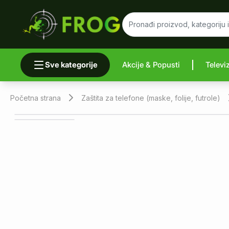
Sve kategorije
Akcije & Popusti
Televi
Uporedi 
Početna strana
Zaštita za telefone (maske, folije, futrole)