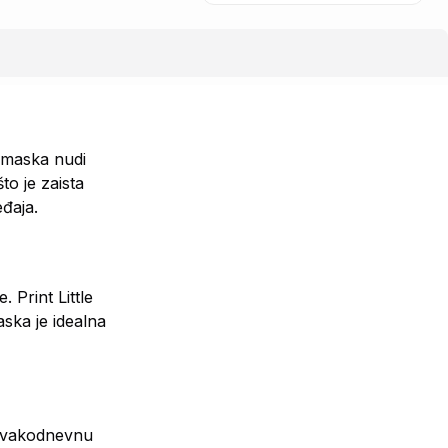
a maska nudi
o je zaista
eđaja.
 Print Little
ska je idealna
 svakodnevnu