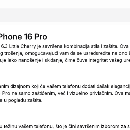
iPhone 16 Pro
.3 Little Cherry je savršena kombinacija stila i zaštite. Ov
 trošenja, omogućavajući vam da se usredsredite na ono št
je lako nanošenje i skidanje, čime čuva integritet vašeg ur
nim dizajnom koji će vašem telefonu dodati dašak elegancije.
 Pro ne samo zaštićenim, već i vizuelno privlačnim. Ova ma
a u pogledu zaštite.
u težinu vašem telefonu, što je čini savršenim izborom za