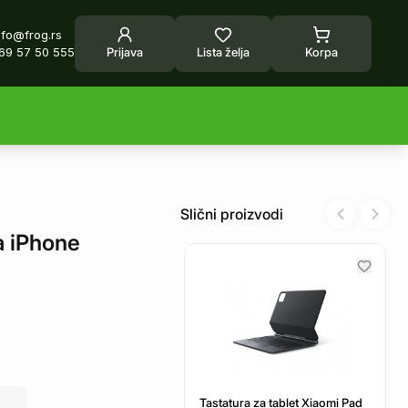
nfo@frog.rs
69 57 50 555
Prijava
Lista želja
Korpa
Slični proizvodi
Previous sl
Next 
za iPhone
Tastatura za tablet Xiaomi Pad