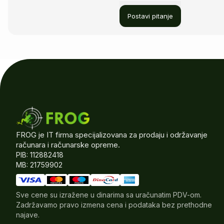
Postavi pitanje
FROG je IT firma specijalizovana za prodaju i održavanje
računara i računarske opreme.
PIB: 112882418
MB: 21759902
Sve cene su izražene u dinarima sa uračunatim PDV-om.
Zadržavamo pravo izmena cena i podataka bez prethodne
najave.