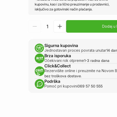
kupovinu, kao i za lično preuzimanje u prodavnici,
isključivo za gotovinski način plaćanja.
Dodaj u
Sigurna kupovina
Jednostavan proces povrata unutar
14 da
Brza isporuka
Očekivani rok otpreme
1-3 radna dana
Click&Collect
Rezervišite online i preuzmite na Novom 
bez troškova dostave
.
Podrška
Pomoć pri kupovini
069 57 50 555