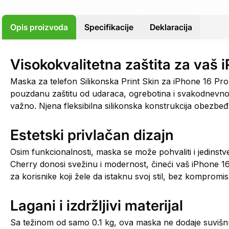
Opis proizvoda
Specifikacije
Deklaracija
Visokokvalitetna zaštita za vaš 
Maska za telefon Silikonska Print Skin za iPhone 16 Pro 6
pouzdanu zaštitu od udaraca, ogrebotina i svakodnevnog
važno. Njena fleksibilna silikonska konstrukcija obezbeđu
Estetski privlačan dizajn
Osim funkcionalnosti, maska se može pohvaliti i jedinstve
Cherry donosi svežinu i modernost, čineći vaš iPhone 16
za korisnike koji žele da istaknu svoj stil, bez kompromis
Lagani i izdržljivi materijal
Sa težinom od samo 0.1 kg, ova maska ne dodaje suvišn