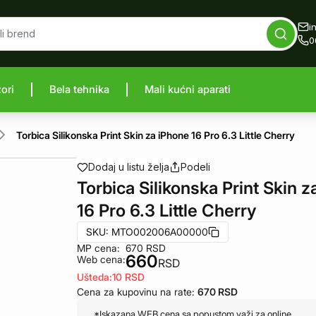
i
0
zori
Bela tehnika
Mali kućni aparati
proizvod
Torbica Silikonska Print Skin za iPhone 16 Pro 6.3 Little Cherry
Dodaj u listu želja
Podeli
Torbica Silikonska Print Skin 
16 Pro 6.3 Little Cherry
SKU:
MTO002006A00000
MP cena:
670
RSD
660
Web cena:
RSD
Ušteda:
10
RSD
Cena za kupovinu na rate:
670
RSD
*Iskazana WEB cena sa popustom važi za online