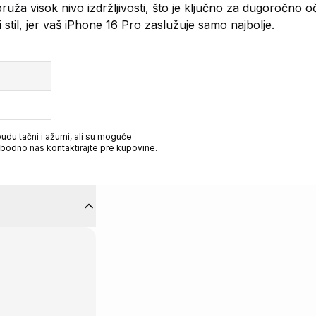
pruža visok nivo izdržljivosti, što je ključno za dugoročno 
i stil, jer vaš iPhone 16 Pro zaslužuje samo najbolje.
du tačni i ažurni, ali su moguće
obodno nas kontaktirajte pre kupovine.