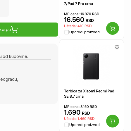
7/Pad 7 Pro crna
MP cena:
16.970
RSD
16.560
RSD
Ušteda:
410
RSD
 korpu
Uporedi proizvod
na
od kupovine.
Beogradu,
Torbica za Xiaomi Redmi Pad
SE 8.7 crna
MP cena:
3.150
RSD
1.690
RSD
Ušteda:
1.460
RSD
Uporedi proizvod