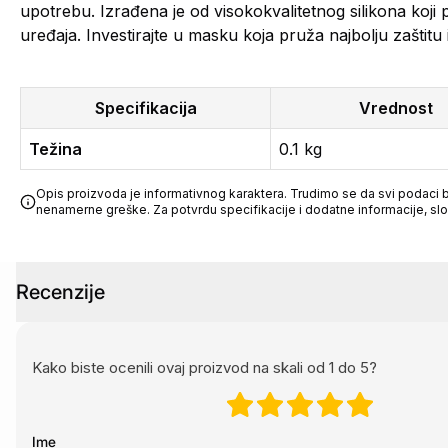
upotrebu. Izrađena je od visokokvalitetnog silikona koji 
uređaja. Investirajte u masku koja pruža najbolju zaštitu 
Specifikacija
Vrednost
Težina
0.1 kg
Opis proizvoda je informativnog karaktera. Trudimo se da svi podaci bu
nenamerne greške. Za potvrdu specifikacije i dodatne informacije, sl
Recenzije
Kako biste ocenili ovaj proizvod na skali od 1 do 5?
Ime