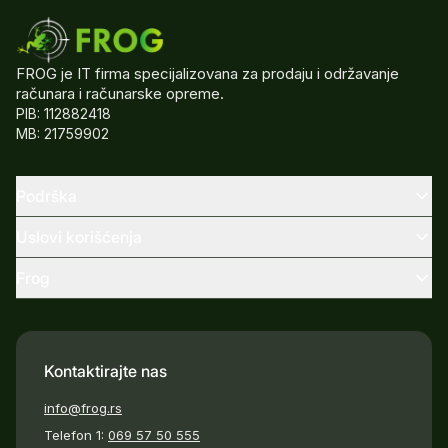
FROG je IT firma specijalizovana za prodaju i održavanje
računara i računarske opreme.
PIB: 112882418
MB: 21759902
Podrška
Uslovi korišćenja
Frog
Kontaktirajte nas
info@frog.rs
Telefon 1:
069 57 50 555