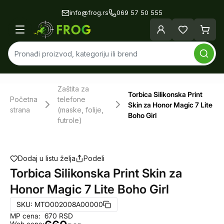
info@frog.rs
069 57 50 555
Zaštita za
Torbica Silikonska Print
Početna
telefone
Skin za Honor Magic 7 Lite
strana
(maske, folije,
Boho Girl
futrole)
Dodaj u listu želja
Podeli
Torbica Silikonska Print Skin za
Honor Magic 7 Lite Boho Girl
SKU:
MTO002008A00000
MP cena:
670
RSD
Web cena: