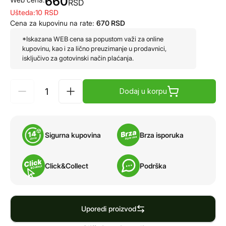
660
RSD
Ušteda:
10
RSD
Cena za kupovinu na rate:
670
RSD
*Iskazana WEB cena sa popustom važi za online
kupovinu, kao i za lično preuzimanje u prodavnici,
isključivo za gotovinski način plaćanja.
Dodaj u korpu
Sigurna kupovina
Brza isporuka
Click&Collect
Podrška
Uporedi proizvod