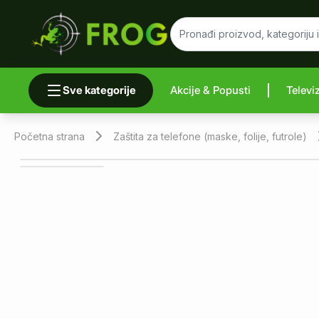
Sve kategorije
Akcije & Popusti
Televi
Uporedi 
Početna strana
Zaštita za telefone (maske, folije, futrole)