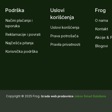
Podrška
Uslovi
Frog
korišćenja
Načini plaćanja i
O nama
isporuka
Uslovi korišćenja
Kontakt
Reklamacije i povrati
Prava potrošača
Akcije & 
Najčešća pitanja
Pravila privatnosti
Blogovi
Korisnička podrška
Copyright © 2025 Frog.
Izrada web prodavnice
Jakov Smart Solutions