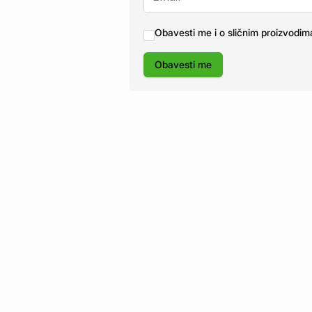
Obavesti me i o sličnim proizvodim
Obavesti me