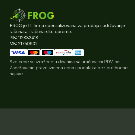
FROG je IT firma specijalizovana za prodaju i održavanje
računara i računarske opreme.
PIB: 112882418
MB: 21759902
Sve cene su izražene u dinarima sa uračunatim PDV-om.
Zadržavamo pravo izmena cena i podataka bez prethodne
najave.