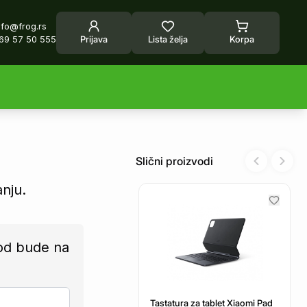
nfo@frog.rs
69 57 50 555
Prijava
Lista želja
Korpa
Slični proizvodi
Previous sl
Next 
anju.
od bude na
Tastatura za tablet Xiaomi Pad