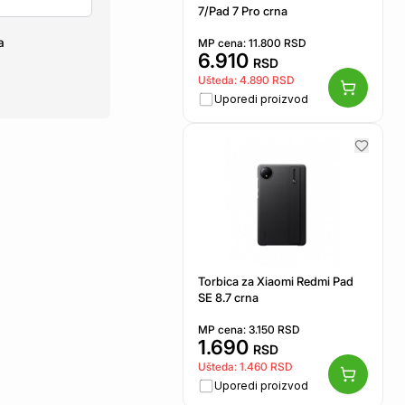
7/Pad 7 Pro crna
a
MP cena:
11.800
RSD
6.910
RSD
Ušteda:
4.890
RSD
Uporedi proizvod
Torbica za Xiaomi Redmi Pad
SE 8.7 crna
MP cena:
3.150
RSD
1.690
RSD
Ušteda:
1.460
RSD
Uporedi proizvod