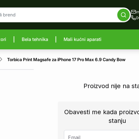
i
0
zori
Bela tehnika
Mali kućni aparati
proizvod
Torbica Print Magsafe za iPhone 17 Pro Max 6.9 Candy Bow
Proizvod nije na st
Obavesti me kada proizv
stanju