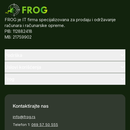
FROG je IT firma specijalizovana za prodaju i održavanje
računara i računarske opreme.
PIB: 112882418
MB: 21759902
Podrška
Uslovi korišćenja
Frog
Kontaktirajte nas
info@frog.rs
Telefon 1:
069 57 50 555