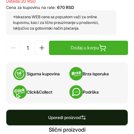
Ušteda:
20
RSD
Cena za kupovinu na rate:
670
RSD
*Iskazana WEB cena sa popustom važi za online
kupovinu, kao i za lično preuzimanje u prodavnici,
isključivo za gotovinski način plaćanja.
Dodaj u korpu
Sigurna kupovina
Brza isporuka
Click&Collect
Podrška
Uporedi proizvod
Slični proizvodi