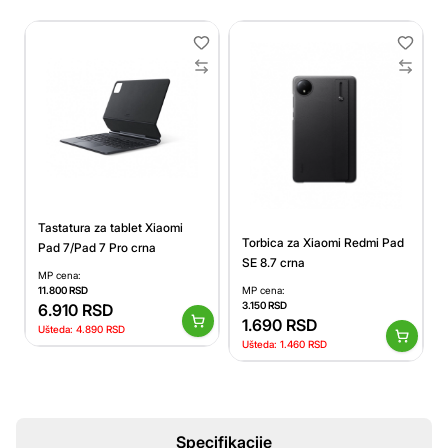
Tastatura za tablet Xiaomi
Torbica za Xiaomi Redmi Pad
Pad 7/Pad 7 Pro crna
SE 8.7 crna
MP cena:
11.800
RSD
MP cena:
3.150
RSD
6.910
RSD
1.690
RSD
Ušteda:
4.890
RSD
Ušteda:
1.460
RSD
Specifikacije