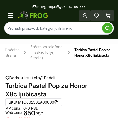
info@frog.rs
069 57 50 555
Zaštita za telefone
Početna
Torbica Pastel Pop za
(maske, folije,
strana
Honor X8c ljubicasta
futrole)
Dodaj u listu želja
Podeli
Torbica Pastel Pop za Honor
X8c ljubicasta
SKU:
MTO002332A00000
MP cena:
670
RSD
650
Web cena:
RSD