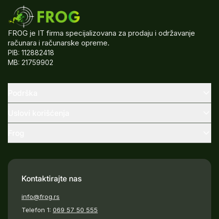
FROG je IT firma specijalizovana za prodaju i održavanje
računara i računarske opreme.
PIB: 112882418
MB: 21759902
Podrška
Uslovi korišćenja
Frog
Kontaktirajte nas
info@frog.rs
Telefon 1:
069 57 50 555