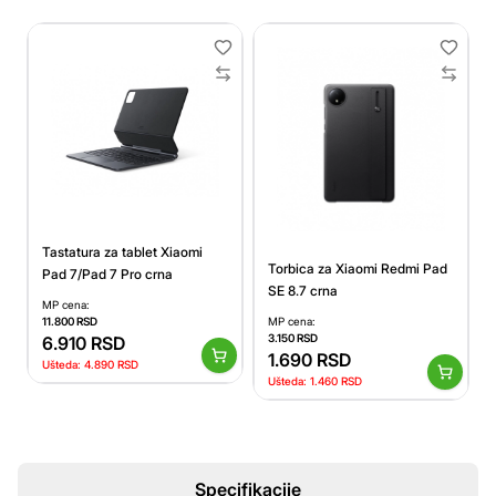
Tastatura za tablet Xiaomi
Torbica za Xiaomi Redmi Pad
Pad 7/Pad 7 Pro crna
SE 8.7 crna
MP cena:
11.800
RSD
MP cena:
3.150
RSD
6.910
RSD
1.690
RSD
Ušteda:
4.890
RSD
Ušteda:
1.460
RSD
Specifikacije