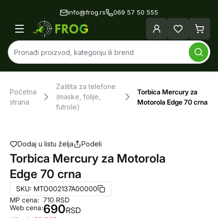
info@frog.rs
069 57 50 555
Zaštita za telefone
Početna
Torbica Mercury za
(maske, folije,
strana
Motorola Edge 70 crna
futrole)
Dodaj u listu želja
Podeli
Torbica Mercury za Motorola
Edge 70 crna
SKU:
MTO002137A00000
MP cena:
710
RSD
690
Web cena:
RSD