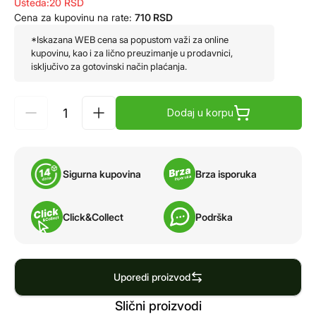
Ušteda:
20
RSD
Cena za kupovinu na rate:
710
RSD
*Iskazana WEB cena sa popustom važi za online
kupovinu, kao i za lično preuzimanje u prodavnici,
isključivo za gotovinski način plaćanja.
Dodaj u korpu
Sigurna kupovina
Brza isporuka
Click&Collect
Podrška
Uporedi proizvod
Slični proizvodi