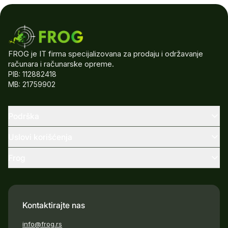
FROG je IT firma specijalizovana za prodaju i održavanje
računara i računarske opreme.
PIB: 112882418
MB: 21759902
Podrška
Uslovi korišćenja
Frog
Kontaktirajte nas
info@frog.rs