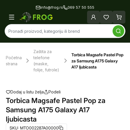
info@frog.rs
069 57 50 555
Zaštita za
Torbica Magsafe Pastel Pop
Početna
telefone
za Samsung A175 Galaxy
strana
(maske,
A17 ljubicasta
folije, futrole)
Dodaj u listu želja
Podeli
Torbica Magsafe Pastel Pop za
Samsung A175 Galaxy A17
ljubicasta
SKU:
MTO002287A00000