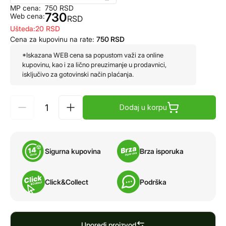
MP cena:
750
RSD
730
Web cena:
RSD
Ušteda:
20
RSD
Cena za kupovinu na rate:
750
RSD
*Iskazana WEB cena sa popustom važi za online
kupovinu, kao i za lično preuzimanje u prodavnici,
isključivo za gotovinski način plaćanja.
Dodaj u korpu
Sigurna kupovina
Brza isporuka
Click&Collect
Podrška
Uporedi proizvod