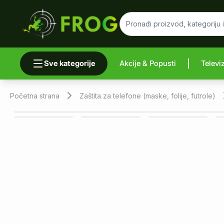
Sve kategorije
Akcije & Popusti
Televi
Uporedi 
Početna strana
Zaštita za telefone (maske, folije, futrole)