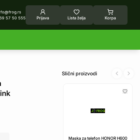
nfo@frog.rs
69 57 50 555
Prijava
Lista želja
Korpa
Slični proizvodi
Previous sl
Next 
a
ink
Maska za telefon HONOR H600