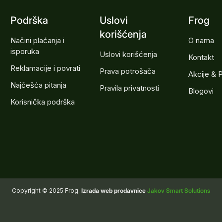
Podrška
Uslovi
Frog
korišćenja
Načini plaćanja i
O nama
isporuka
Uslovi korišćenja
Kontakt
Reklamacije i povrati
Prava potrošača
Akcije & 
Najčešća pitanja
Pravila privatnosti
Blogovi
Korisnička podrška
Copyright © 2025 Frog.
Izrada web prodavnice
Jakov Smart Solutions