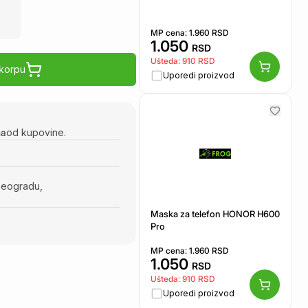
MP cena:
1.960
RSD
1.050
RSD
Ušteda:
910
RSD
 korpu
Uporedi proizvod
na
od kupovine.
Beogradu,
Maska za telefon HONOR H600
Pro
MP cena:
1.960
RSD
1.050
RSD
Ušteda:
910
RSD
Uporedi proizvod