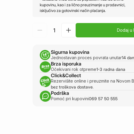
kupovinu, kao i za lično preuzimanje u prodavnici,
isključivo za gotovinski način plaćanja.
Dodaj u
Sigurna kupovina
Jednostavan proces povrata unutar
14 da
Brza isporuka
Očekivani rok otpreme
1-3 radna dana
Click&Collect
Rezervišite online i preuzmite na Novom 
bez troškova dostave
.
Podrška
Pomoć pri kupovini
069 57 50 555