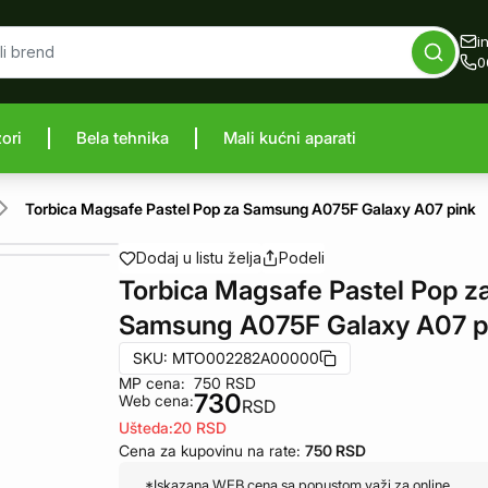
i
0
zori
Bela tehnika
Mali kućni aparati
proizvod
Torbica Magsafe Pastel Pop za Samsung A075F Galaxy A07 pink
Dodaj u listu želja
Podeli
Torbica Magsafe Pastel Pop z
Samsung A075F Galaxy A07 p
SKU:
MTO002282A00000
MP cena:
750
RSD
730
Web cena:
RSD
Ušteda:
20
RSD
Cena za kupovinu na rate:
750
RSD
*Iskazana WEB cena sa popustom važi za online