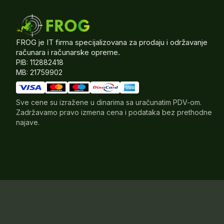
FROG je IT firma specijalizovana za prodaju i održavanje
računara i računarske opreme.
PIB: 112882418
MB: 21759902
Sve cene su izražene u dinarima sa uračunatim PDV-om.
Zadržavamo pravo izmena cena i podataka bez prethodne
najave.