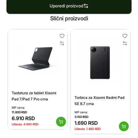
Uporedi proizvod
Slični proizvodi
Tastatura za tablet Xiaomi
Torbica za Xiaomi Redmi Pad
Pad 7/Pad 7 Pro crna
SE 8.7 crna
MP cena:
11.800
RSD
MP cena:
3.150
RSD
6.910
RSD
1.690
RSD
Ušteda:
4.890
RSD
Ušteda:
1.460
RSD