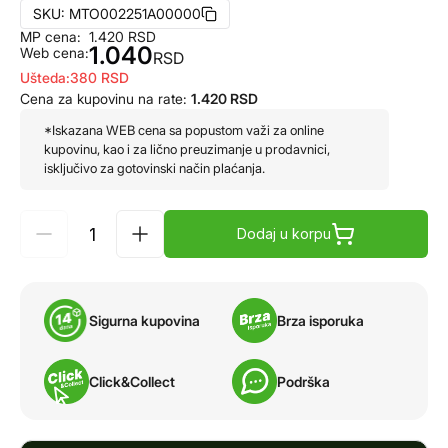
SKU:
MTO002251A00000
MP cena:
1.420
RSD
1.040
Web cena:
RSD
Ušteda:
380
RSD
Cena za kupovinu na rate:
1.420
RSD
*Iskazana WEB cena sa popustom važi za online
kupovinu, kao i za lično preuzimanje u prodavnici,
isključivo za gotovinski način plaćanja.
Dodaj u korpu
Sigurna kupovina
Brza isporuka
Click&Collect
Podrška