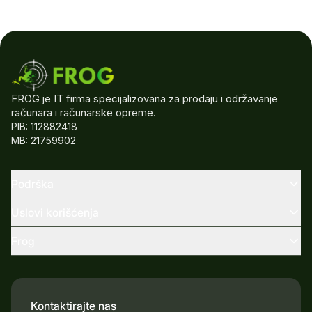
FROG je IT firma specijalizovana za prodaju i održavanje
računara i računarske opreme.
PIB: 112882418
MB: 21759902
Podrška
Uslovi korišćenja
Frog
Kontaktirajte nas