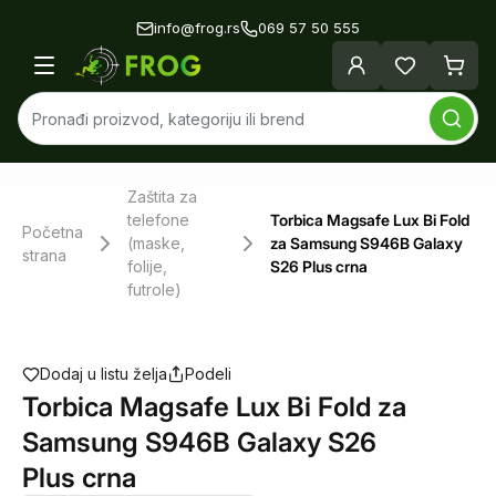
info@frog.rs
069 57 50 555
Zaštita za
telefone
Torbica Magsafe Lux Bi Fold
Početna
(maske,
za Samsung S946B Galaxy
strana
folije,
S26 Plus crna
futrole)
Dodaj u listu želja
Podeli
Torbica Magsafe Lux Bi Fold za
Samsung S946B Galaxy S26
Plus crna