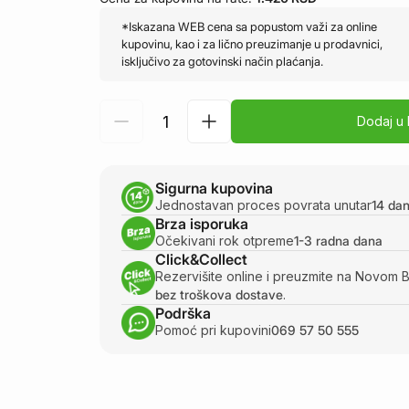
*Iskazana WEB cena sa popustom važi za online
kupovinu, kao i za lično preuzimanje u prodavnici,
isključivo za gotovinski način plaćanja.
Dodaj u
Sigurna kupovina
Jednostavan proces povrata unutar
14 da
Brza isporuka
Očekivani rok otpreme
1-3 radna dana
Click&Collect
Rezervišite online i preuzmite na Novom 
bez troškova dostave
.
Podrška
Pomoć pri kupovini
069 57 50 555