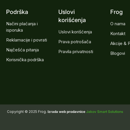
Podrška
Uslovi
Frog
korišćenja
Načini plaćanja i
O nama
isporuka
Uslovi korišćenja
Kontakt
Reklamacije i povrati
Prava potrošača
Akcije & 
Najčešća pitanja
Pravila privatnosti
Blogovi
Korisnička podrška
Copyright © 2025 Frog.
Izrada web prodavnice
Jakov Smart Solutions