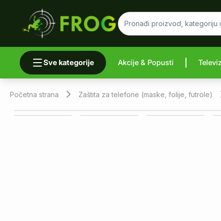
Sve kategorije
Akcije & Popusti
Televi
Uporedi 
Početna strana
Zaštita za telefone (maske, folije, futrole)