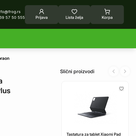
nfo@frog.rs
69 57 50 555
Prijava
Lista želja
Korpa
braon
Slični proizvodi
Previous sl
Next 
a
lus
Tastatura za tablet Xiaomi Pad