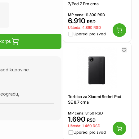
7/Pad 7 Pro crna
MP cena:
11.800
RSD
6.910
RSD
Ušteda:
4.890
RSD
Uporedi proizvod
 korpu
na
od kupovine.
Beogradu,
Torbica za Xiaomi Redmi Pad
SE 8.7 crna
MP cena:
3.150
RSD
1.690
RSD
Ušteda:
1.460
RSD
Uporedi proizvod