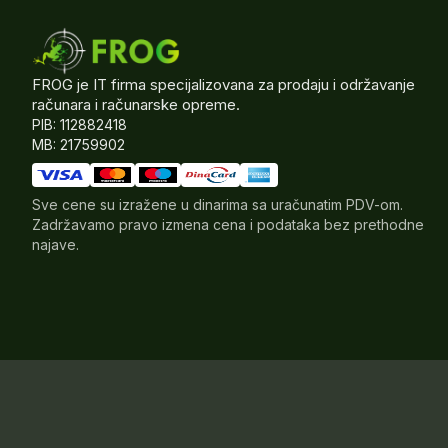
FROG je IT firma specijalizovana za prodaju i održavanje
računara i računarske opreme.
PIB: 112882418
MB: 21759902
Sve cene su izražene u dinarima sa uračunatim PDV-om.
Zadržavamo pravo izmena cena i podataka bez prethodne
najave.