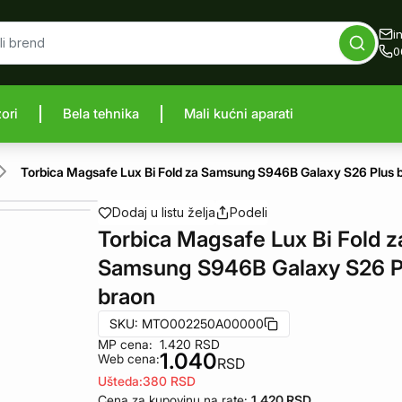
i
0
zori
Bela tehnika
Mali kućni aparati
proizvod
Torbica Magsafe Lux Bi Fold za Samsung S946B Galaxy S26 Plus 
Dodaj u listu želja
Podeli
Torbica Magsafe Lux Bi Fold z
Samsung S946B Galaxy S26 P
braon
SKU:
MTO002250A00000
MP cena:
1.420
RSD
1.040
Web cena:
RSD
Ušteda:
380
RSD
Cena za kupovinu na rate:
1.420
RSD