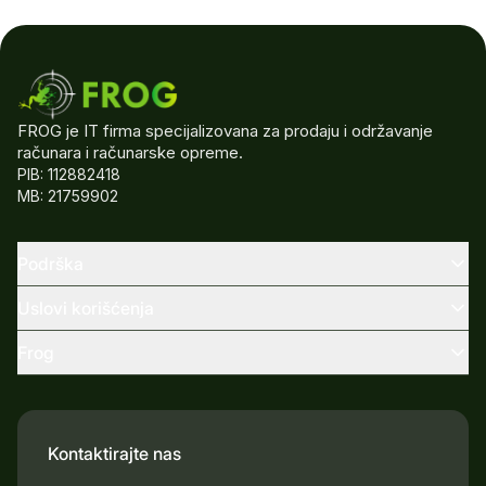
FROG je IT firma specijalizovana za prodaju i održavanje
računara i računarske opreme.
PIB: 112882418
MB: 21759902
Podrška
Uslovi korišćenja
Frog
Kontaktirajte nas