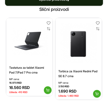
Slični proizvodi
Tastatura za tablet Xiaomi
Torbica za Xiaomi Redmi Pad
Pad 7/Pad 7 Pro crna
SE 8.7 crna
MP cena:
16.970
RSD
MP cena:
3.150
RSD
16.560
RSD
1.690
RSD
Ušteda:
410
RSD
Ušteda:
1.460
RSD