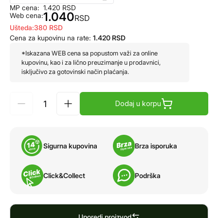
MP cena:
1.420
RSD
1.040
Web cena:
RSD
Ušteda:
380
RSD
Cena za kupovinu na rate:
1.420
RSD
*Iskazana WEB cena sa popustom važi za online
kupovinu, kao i za lično preuzimanje u prodavnici,
isključivo za gotovinski način plaćanja.
Dodaj u korpu
Sigurna kupovina
Brza isporuka
Click&Collect
Podrška
Uporedi proizvod