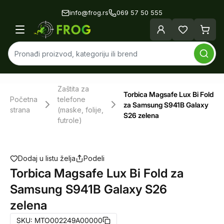
info@frog.rs
069 57 50 555
Zaštita za
Torbica Magsafe Lux Bi Fold
Početna
telefone
za Samsung S941B Galaxy
strana
(maske, folije,
S26 zelena
futrole)
Dodaj u listu želja
Podeli
Torbica Magsafe Lux Bi Fold za
Samsung S941B Galaxy S26
zelena
SKU:
MTO002249A00000