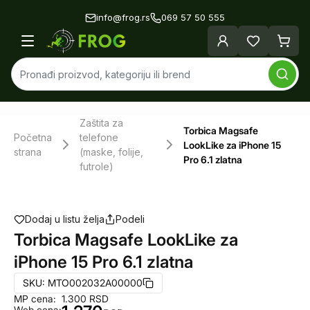
info@frog.rs
069 57 50 555
Zaštita za
Torbica Magsafe
Početna
telefone
LookLike za iPhone 15
strana
(maske, folije,
Pro 6.1 zlatna
futrole)
Dodaj u listu želja
Podeli
Torbica Magsafe LookLike za
iPhone 15 Pro 6.1 zlatna
SKU:
MTO002032A00000
MP cena:
1.300
RSD
Web cena: