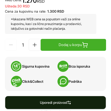
1.270
RSD
Ušteda:
30
RSD
Cena za kupovinu na rate:
1.300
RSD
*Iskazana WEB cena sa popustom važi za online
kupovinu, kao i za lično preuzimanje u prodavnici,
isključivo za gotovinski način plaćanja.
Dodaj u korpu
Sigurna kupovina
Brza isporuka
Click&Collect
Podrška
Uporedi proizvod