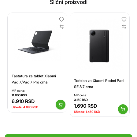
Slični proizvodi
Tastatura za tablet Xiaomi
Torbica za Xiaomi Redmi Pad
Pad 7/Pad 7 Pro crna
SE 8.7 crna
MP cena:
11.800
RSD
MP cena:
3.150
RSD
6.910
RSD
1.690
RSD
Ušteda:
4.890
RSD
Ušteda:
1.460
RSD