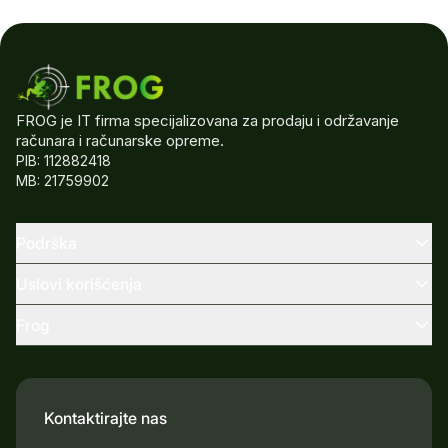
FROG je IT firma specijalizovana za prodaju i održavanje
računara i računarske opreme.
PIB: 112882418
MB: 21759902
Podrška
Uslovi korišćenja
Frog
Kontaktirajte nas