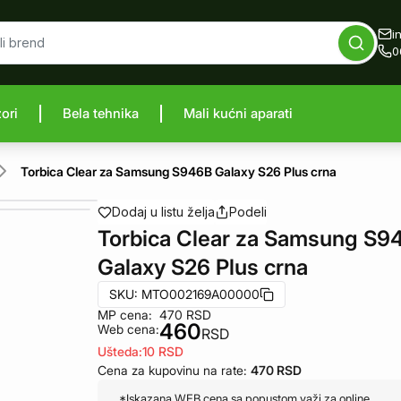
i
0
zori
Bela tehnika
Mali kućni aparati
proizvod
Torbica Clear za Samsung S946B Galaxy S26 Plus crna
Dodaj u listu želja
Podeli
Torbica Clear za Samsung S9
Galaxy S26 Plus crna
SKU:
MTO002169A00000
MP cena:
470
RSD
460
Web cena:
RSD
Ušteda:
10
RSD
Cena za kupovinu na rate:
470
RSD
*Iskazana WEB cena sa popustom važi za online