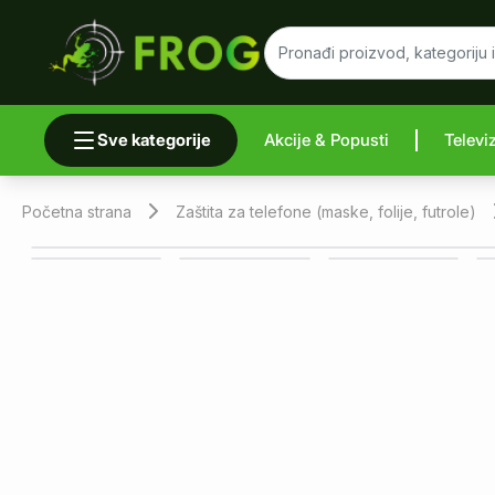
Sve kategorije
Akcije & Popusti
Televi
Uporedi 
Početna strana
Zaštita za telefone (maske, folije, futrole)