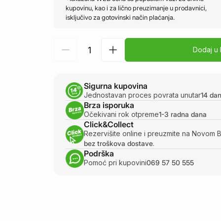
kupovinu, kao i za lično preuzimanje u prodavnici,
isključivo za gotovinski način plaćanja.
Dodaj u
Sigurna kupovina
Jednostavan proces povrata unutar
14 da
Brza isporuka
Očekivani rok otpreme
1-3 radna dana
Click&Collect
Rezervišite online i preuzmite na Novom 
bez troškova dostave
.
Podrška
Pomoć pri kupovini
069 57 50 555