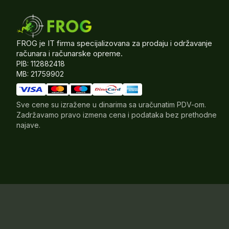
FROG je IT firma specijalizovana za prodaju i održavanje
računara i računarske opreme.
PIB: 112882418
MB: 21759902
Sve cene su izražene u dinarima sa uračunatim PDV-om.
Zadržavamo pravo izmena cena i podataka bez prethodne
najave.