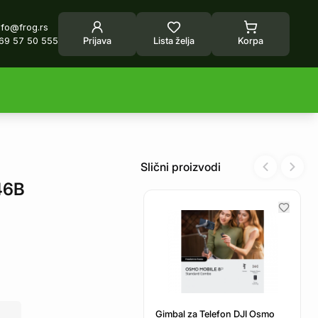
nfo@frog.rs
69 57 50 555
Prijava
Lista želja
Korpa
Slični proizvodi
Previous sl
Next 
46B
Gimbal za Telefon DJI Osmo