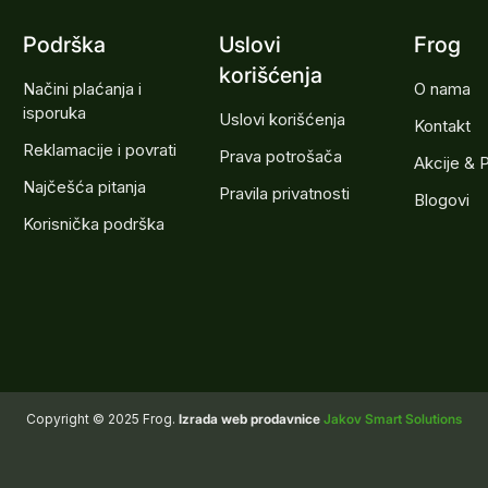
Podrška
Uslovi
Frog
korišćenja
Načini plaćanja i
O nama
isporuka
Uslovi korišćenja
Kontakt
Reklamacije i povrati
Prava potrošača
Akcije & 
Najčešća pitanja
Pravila privatnosti
Blogovi
Korisnička podrška
Copyright © 2025 Frog.
Izrada web prodavnice
Jakov Smart Solutions