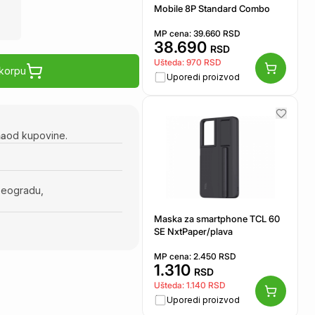
Mobile 8P Standard Combo
MP cena:
39.660
RSD
38.690
RSD
Ušteda:
970
RSD
 korpu
Uporedi proizvod
na
od kupovine.
Beogradu,
Maska za smartphone TCL 60
SE NxtPaper/plava
MP cena:
2.450
RSD
1.310
RSD
Ušteda:
1.140
RSD
Uporedi proizvod