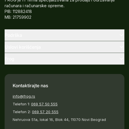
računara i računarske opreme.
PIB: 112882418
MB: 21759902
Podrška
Uslovi korišćenja
Frog
Kontaktirajte nas
info@frog.rs
Telefon 1:
069 57 50 555
Telefon 2:
069 57 20 555
Nehruova 51a, lokal 16, Blok 44, 11070 Novi Beograd