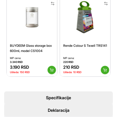
BUYDEEM Glass storage box
Rende Colour S Texell TRS141
600ml, model CS1004
MP cena:
MP cena:
3.340
RSD
220
RSD
3.190
RSD
210
RSD
Ušteda:
150
RSD
Ušteda:
10
RSD
Specifikacije
Deklaracija