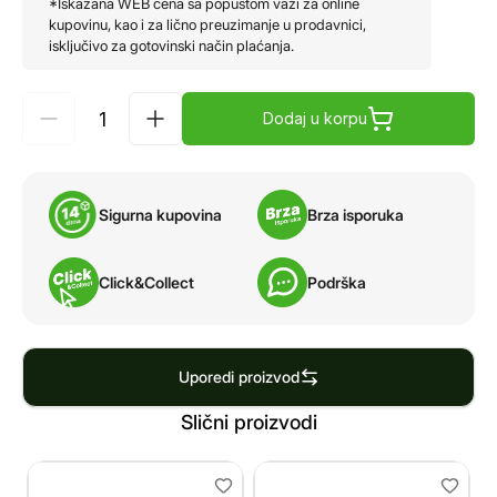
*Iskazana WEB cena sa popustom važi za online
kupovinu, kao i za lično preuzimanje u prodavnici,
isključivo za gotovinski način plaćanja.
Dodaj u korpu
Sigurna kupovina
Brza isporuka
Click&Collect
Podrška
Uporedi proizvod
Slični proizvodi