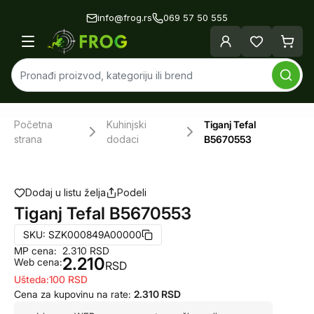
info@frog.rs
069 57 50 555
Početna
Kuhinjski
Tiganj Tefal
strana
dodaci
B5670553
Dodaj u listu želja
Podeli
Tiganj Tefal B5670553
SKU:
SZK000849A00000
MP cena:
2.310
RSD
2.210
Web cena:
RSD
Ušteda:
100
RSD
Cena za kupovinu na rate:
2.310
RSD