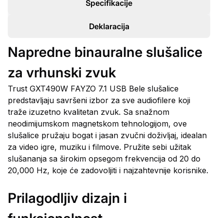
Specifikacije
Deklaracija
Napredne binauralne slušalice
za vrhunski zvuk
Trust GXT490W FAYZO 7.1 USB Bele slušalice
predstavljaju savršeni izbor za sve audiofilere koji
traže izuzetno kvalitetan zvuk. Sa snažnom
neodimijumskom magnetskom tehnologijom, ove
slušalice pružaju bogat i jasan zvučni doživljaj, idealan
za video igre, muziku i filmove. Pružite sebi užitak
slušananja sa širokim opsegom frekvencija od 20 do
20,000 Hz, koje će zadovoljiti i najzahtevnije korisnike.
Prilagodljiv dizajn i