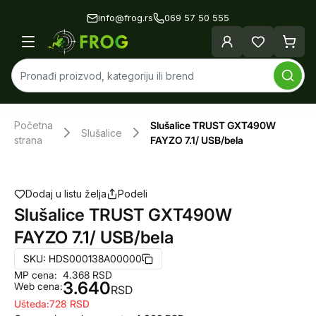
info@frog.rs
069 57 50 555
Početna
Slušalice TRUST GXT490W
Slušalice
strana
FAYZO 7.1/ USB/bela
Dodaj u listu želja
Podeli
Slušalice TRUST GXT490W
FAYZO 7.1/ USB/bela
SKU:
HDS000138A00000
MP cena:
4.368
RSD
3.640
Web cena:
RSD
Ušteda:
728
RSD