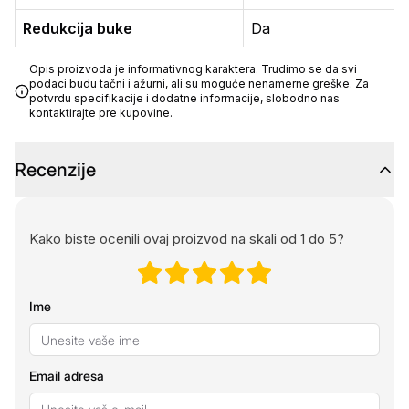
Redukcija buke
Da
Opis proizvoda je informativnog karaktera. Trudimo se da svi
podaci budu tačni i ažurni, ali su moguće nenamerne greške. Za
potvrdu specifikacije i dodatne informacije, slobodno nas
kontaktirajte pre kupovine.
Recenzije
Kako biste ocenili ovaj proizvod na skali od 1 do 5?
Ime
Email adresa