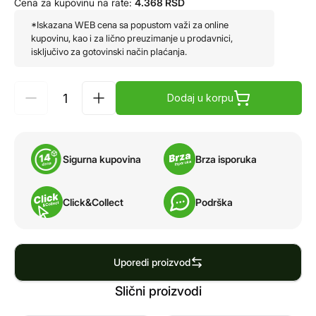
Cena za kupovinu na rate:
4.368
RSD
*Iskazana WEB cena sa popustom važi za online
kupovinu, kao i za lično preuzimanje u prodavnici,
isključivo za gotovinski način plaćanja.
Dodaj u korpu
Sigurna kupovina
Brza isporuka
Click&Collect
Podrška
Uporedi proizvod
Slični proizvodi