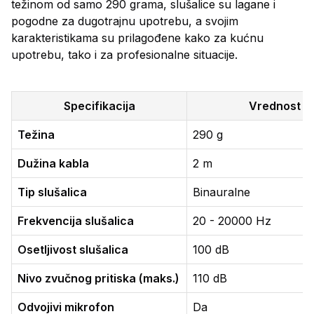
težinom od samo 290 grama, slušalice su lagane i
pogodne za dugotrajnu upotrebu, a svojim
karakteristikama su prilagođene kako za kućnu
upotrebu, tako i za profesionalne situacije.
Specifikacija
Vrednost
Težina
290 g
Dužina kabla
2 m
Tip slušalica
Binauralne
Frekvencija slušalica
20 - 20000 Hz
Osetljivost slušalica
100 dB
Nivo zvučnog pritiska (maks.)
110 dB
Odvojivi mikrofon
Da