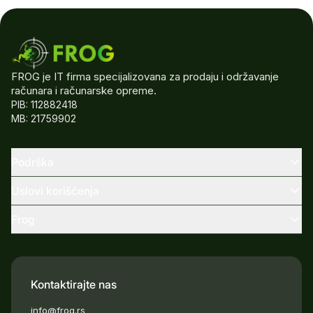
FROG je IT firma specijalizovana za prodaju i održavanje
računara i računarske opreme.
PIB: 112882418
MB: 21759902
Podrška
Uslovi korišćenja
Frog
Kontaktirajte nas
info@frog.rs