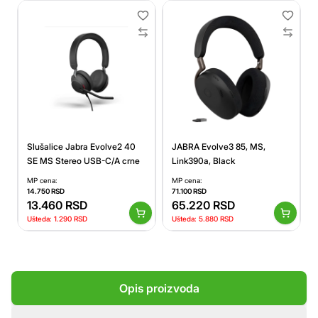
Slušalice Jabra Evolve2 40
JABRA Evolve3 85, MS,
SE MS Stereo USB-C/A crne
Link390a, Black
MP cena:
MP cena:
14.750
RSD
71.100
RSD
13.460
RSD
65.220
RSD
Ušteda:
1.290
RSD
Ušteda:
5.880
RSD
Opis proizvoda