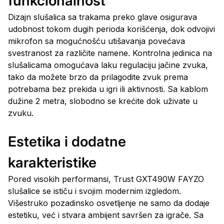
funkcionalnost
Dizajn slušalica sa trakama preko glave osigurava
udobnost tokom dugih perioda korišćenja, dok odvojivi
mikrofon sa mogućnošću utišavanja povećava
svestranost za različite namene. Kontrolna jedinica na
slušalicama omogućava laku regulaciju jačine zvuka,
tako da možete brzo da prilagodite zvuk prema
potrebama bez prekida u igri ili aktivnosti. Sa kablom
dužine 2 metra, slobodno se krećite dok uživate u
zvuku.
Estetika i dodatne
karakteristike
Pored visokih performansi, Trust GXT490W FAYZO
slušalice se ističu i svojim modernim izgledom.
Višestruko pozadinsko osvetljenje ne samo da dodaje
estetiku, već i stvara ambijent savršen za igrače. Sa