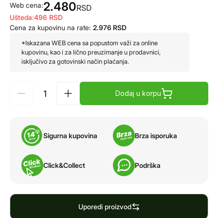
2.480
Web cena:
RSD
Ušteda:
496
RSD
Cena za kupovinu na rate:
2.976
RSD
*Iskazana WEB cena sa popustom važi za online
kupovinu, kao i za lično preuzimanje u prodavnici,
isključivo za gotovinski način plaćanja.
Dodaj u korpu
Sigurna kupovina
Brza isporuka
Click&Collect
Podrška
Uporedi proizvod