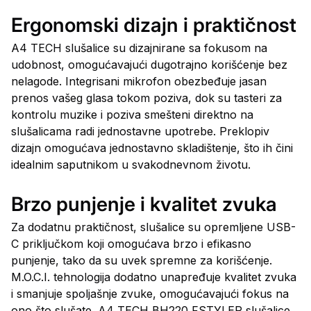
Ergonomski dizajn i praktičnost
A4 TECH slušalice su dizajnirane sa fokusom na
udobnost, omogućavajući dugotrajno korišćenje bez
nelagode. Integrisani mikrofon obezbeđuje jasan
prenos vašeg glasa tokom poziva, dok su tasteri za
kontrolu muzike i poziva smešteni direktno na
slušalicama radi jednostavne upotrebe. Preklopiv
dizajn omogućava jednostavno skladištenje, što ih čini
idealnim saputnikom u svakodnevnom životu.
Brzo punjenje i kvalitet zvuka
Za dodatnu praktičnost, slušalice su opremljene USB-
C priključkom koji omogućava brzo i efikasno
punjenje, tako da su uvek spremne za korišćenje.
M.O.C.I. tehnologija dodatno unapređuje kvalitet zvuka
i smanjuje spoljašnje zvuke, omogućavajući fokus na
ono što slušate. A4 TECH BH220 FSTYLER slušalice