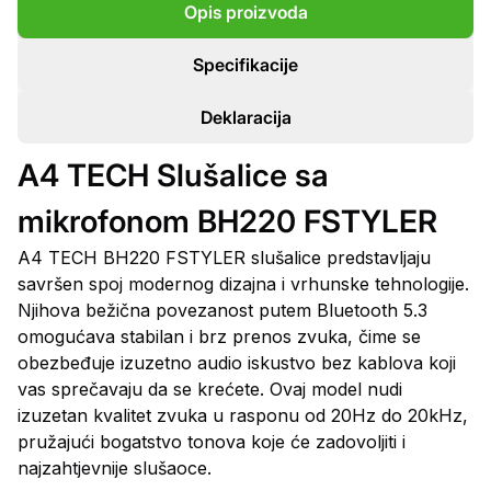
Opis proizvoda
Specifikacije
Deklaracija
A4 TECH Slušalice sa
mikrofonom BH220 FSTYLER
A4 TECH BH220 FSTYLER slušalice predstavljaju
savršen spoj modernog dizajna i vrhunske tehnologije.
Njihova bežična povezanost putem Bluetooth 5.3
omogućava stabilan i brz prenos zvuka, čime se
obezbeđuje izuzetno audio iskustvo bez kablova koji
vas sprečavaju da se krećete. Ovaj model nudi
izuzetan kvalitet zvuka u rasponu od 20Hz do 20kHz,
pružajući bogatstvo tonova koje će zadovoljiti i
najzahtjevnije slušaoce.