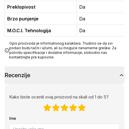
Preklopivost
Da
Brzo punjenje
Da
M.O.C.I. Tehnologija
Da
Opis proizvoda je informativnog karaktera. Trudimo se da svi
podaci budu tačni i ažurni, ali su moguće nenamerne greške. Za
potvrdu specifikacije i dodatne informacije, slobodno nas
kontaktirajte pre kupovine.
Recenzije
Kako biste ocenili ovaj proizvod na skali od 1 do 5?
Ime