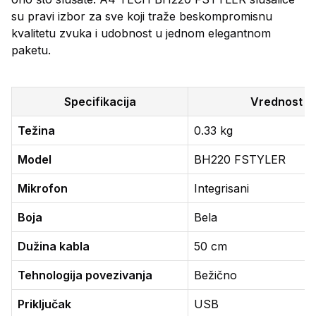
su pravi izbor za sve koji traže beskompromisnu
kvalitetu zvuka i udobnost u jednom elegantnom
paketu.
Specifikacija
Vrednost
Težina
0.33 kg
Model
BH220 FSTYLER
Mikrofon
Integrisani
Boja
Bela
Dužina kabla
50 cm
Tehnologija povezivanja
Bežično
Priključak
USB