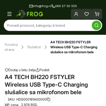
info@frog.rs
069 57 50 555
A4 TECH BH220 FSTYLER
Početna
Slušalice
Wireless USB Type-C Charging
strana
slušalice sa mikrofonom bele
Dodaj u listu želja
Podeli
A4 TECH BH220 FSTYLER
Wireless USB Type-C Charging
slušalice sa mikrofonom bele
SKU:
HDS000161A00000
MP cena:
2.976
RSD