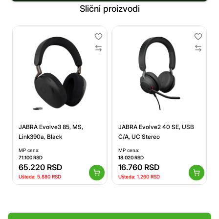
Slični proizvodi
JABRA Evolve3 85, MS,
JABRA Evolve2 40 SE, USB
Link390a, Black
C/A, UC Stereo
MP cena:
MP cena:
71.100
RSD
18.020
RSD
65.220
RSD
16.760
RSD
Ušteda:
5.880
RSD
Ušteda:
1.260
RSD