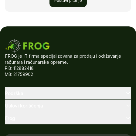
Postavi pitanje
FROG je IT firma specijalizovana za prodaju i održavanje
računara i računarske opreme.
PIB: 112882418
MB: 21759902
Podrška
Uslovi korišćenja
Frog