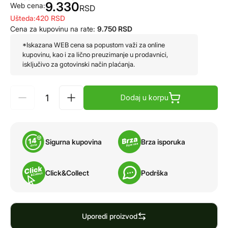
9.330
Web cena:
RSD
Ušteda:
420
RSD
Cena za kupovinu na rate:
9.750
RSD
*Iskazana WEB cena sa popustom važi za online
kupovinu, kao i za lično preuzimanje u prodavnici,
isključivo za gotovinski način plaćanja.
Dodaj u korpu
Sigurna kupovina
Brza isporuka
Click&Collect
Podrška
Uporedi proizvod