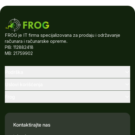
FROG je IT firma specijalizovana za prodaju i održavanje
računara i računarske opreme.
PIB: 112882418
MB: 21759902
Podrška
Uslovi korišćenja
Frog
Kontaktirajte nas