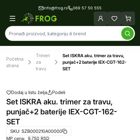
info@frog.rs
069 57 50 555
Trimeri
Set ISKRA aku. trimer za travu,
Početna
za
punjač+2 baterije IEX-CGT-162-
strana
travu
SET
Dodaj u listu želja
Podeli
Set ISKRA aku. trimer za travu,
punjač+2 baterije IEX-CGT-162-
SET
SKU:
SZB000210A00000
MP cena:
9.750
RSD