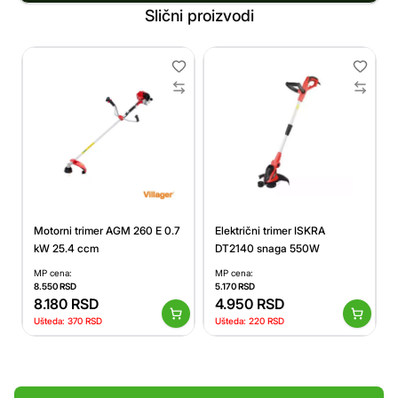
Slični proizvodi
Motorni trimer AGM 260 E 0.7
Električni trimer ISKRA
kW 25.4 ccm
DT2140 snaga 550W
MP cena:
MP cena:
8.550
RSD
5.170
RSD
8.180
RSD
4.950
RSD
Ušteda:
370
RSD
Ušteda:
220
RSD