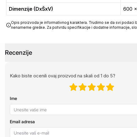
Dimenzije (DxŠxV)
600 
Opis proizvoda je informativnog karaktera. Trudimo se da svi podaci bu
nenamerne greške. Za potvrdu specifikacije i dodatne informacije, sl
Recenzije
Kako biste ocenili ovaj proizvod na skali od 1 do 5?
Ime
Email adresa