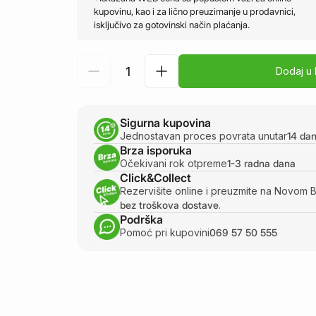
kupovinu, kao i za lično preuzimanje u prodavnici,
isključivo za gotovinski način plaćanja.
Dodaj u
Sigurna kupovina
Jednostavan proces povrata unutar
14 da
Brza isporuka
Očekivani rok otpreme
1-3 radna dana
Click&Collect
Rezervišite online i preuzmite na Novom 
bez troškova dostave
.
Podrška
Pomoć pri kupovini
069 57 50 555