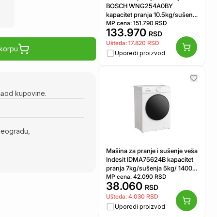
BOSCH WNG254A0BY
kapacitet pranja 10.5kg/sušenja
6kg/ 1400 obrtaja
MP cena:
151.790
RSD
133.970
RSD
Ušteda:
17.820
RSD
 korpu
Uporedi proizvod
na
od kupovine.
Beogradu,
Mašina za pranje i sušenje veša
Indesit IDMA75624B kapacitet
pranja 7kg/sušenja 5kg/ 1400
obrtaja
MP cena:
42.090
RSD
38.060
RSD
Ušteda:
4.030
RSD
Uporedi proizvod