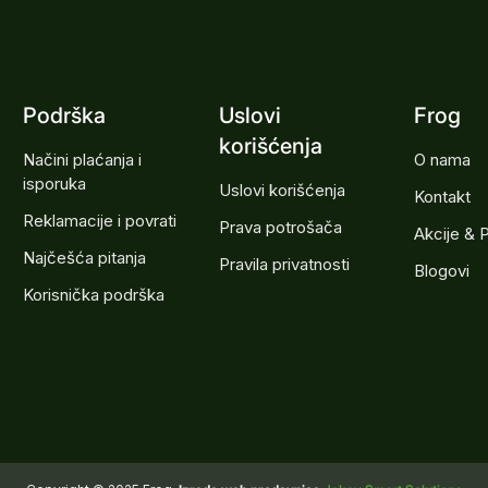
Podrška
Uslovi
Frog
korišćenja
Načini plaćanja i
O nama
isporuka
Uslovi korišćenja
Kontakt
Reklamacije i povrati
Prava potrošača
Akcije & 
Najčešća pitanja
Pravila privatnosti
Blogovi
Korisnička podrška