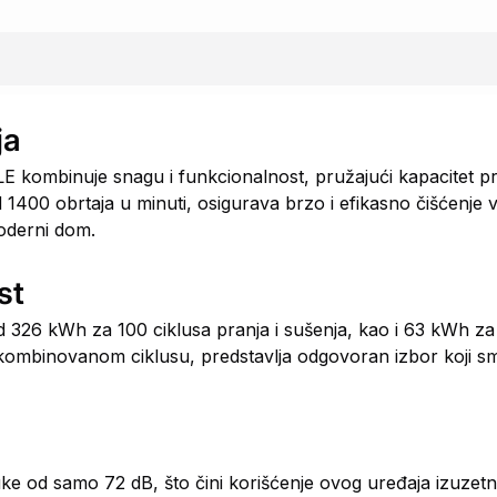
ja
mbinuje snagu i funkcionalnost, pružajući kapacitet pra
 1400 obrtaja u minuti, osigurava brzo i efikasno čišćenje 
moderni dom.
st
d 326 kWh za 100 ciklusa pranja i sušenja, kao i 63 kWh za
 kombinovanom ciklusu, predstavlja odgovoran izbor koji s
buke od samo 72 dB, što čini korišćenje ovog uređaja izuzetn