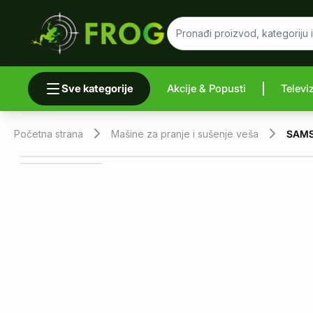
Sve kategorije
Akcije & Popusti
Televi
Uporedi 
Početna strana
Mašine za pranje i sušenje veša
SAMSU