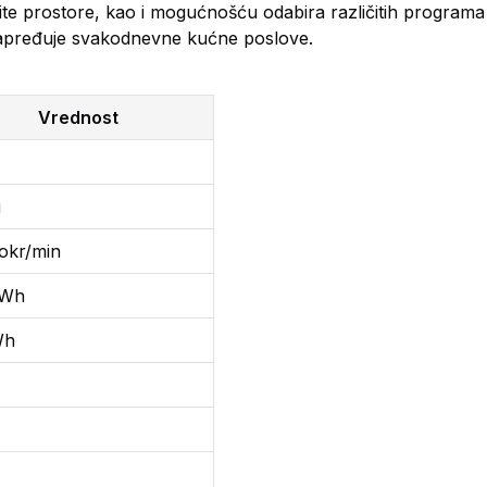
čite prostore, kao i mogućnošću odabira različitih programa
napređuje svakodnevne kućne poslove.
Vrednost
g
okr/min
kWh
Wh