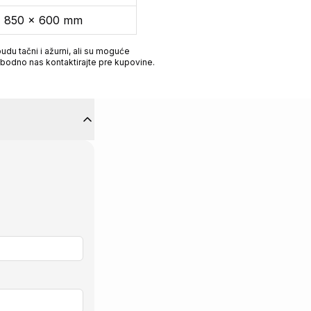
x 850 x 600 mm
du tačni i ažurni, ali su moguće
obodno nas kontaktirajte pre kupovine.