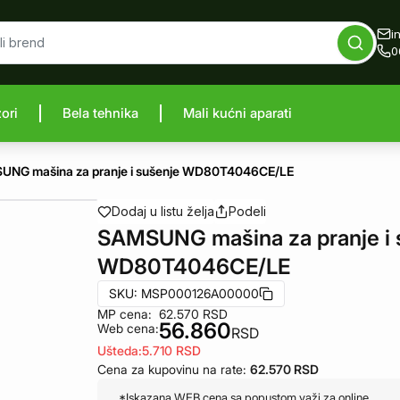
i
0
zori
Bela tehnika
Mali kućni aparati
proizvod
NG mašina za pranje i sušenje WD80T4046CE/LE
Dodaj u listu želja
Podeli
SAMSUNG mašina za pranje i 
WD80T4046CE/LE
SKU:
MSP000126A00000
MP cena:
62.570
RSD
56.860
Web cena:
RSD
Ušteda:
5.710
RSD
Cena za kupovinu na rate:
62.570
RSD
*Iskazana WEB cena sa popustom važi za online