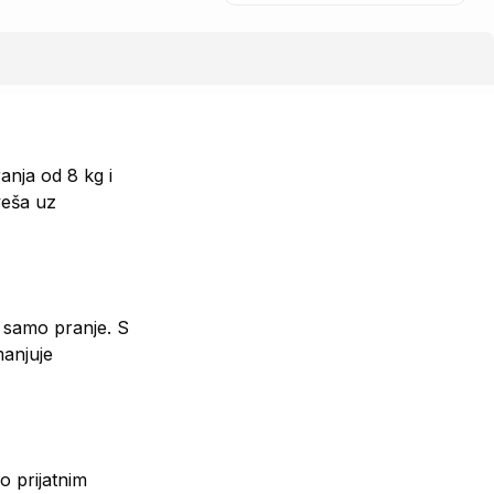
nja od 8 kg i
veša uz
 samo pranje. S
manjuje
o prijatnim