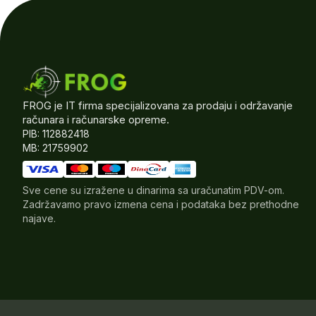
FROG je IT firma specijalizovana za prodaju i održavanje
računara i računarske opreme.
PIB: 112882418
MB: 21759902
Sve cene su izražene u dinarima sa uračunatim PDV-om.
Zadržavamo pravo izmena cena i podataka bez prethodne
najave.