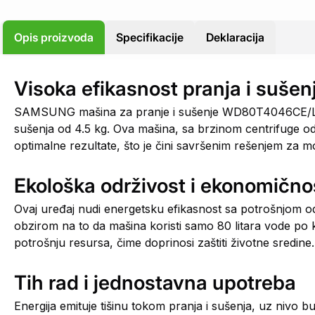
Opis proizvoda
Specifikacije
Deklaracija
Visoka efikasnost pranja i sušen
SAMSUNG mašina za pranje i sušenje WD80T4046CE/LE ko
sušenja od 4.5 kg. Ova mašina, sa brzinom centrifuge od
optimalne rezultate, što je čini savršenim rešenjem za 
Ekološka održivost i ekonomično
Ovaj uređaj nudi energetsku efikasnost sa potrošnjom o
obzirom na to da mašina koristi samo 80 litara vode po
potrošnju resursa, čime doprinosi zaštiti životne sredine.
Tih rad i jednostavna upotreba
Energija emituje tišinu tokom pranja i sušenja, uz nivo 