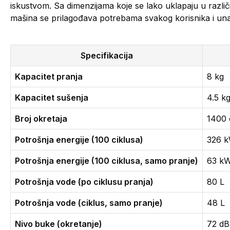
iskustvom. Sa dimenzijama koje se lako uklapaju u razli
mašina se prilagođava potrebama svakog korisnika i u
Specifikacija
Kapacitet pranja
8 kg
Kapacitet sušenja
4.5 k
Broj okretaja
1400 
Potrošnja energije (100 ciklusa)
326 
Potrošnja energije (100 ciklusa, samo pranje)
63 k
Potrošnja vode (po ciklusu pranja)
80 L
Potrošnja vode (ciklus, samo pranje)
48 L
Nivo buke (okretanje)
72 dB