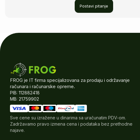
Postavi pitanje
FROG je IT firma specijalizovana za prodaju i održavanje
računara i računarske opreme.
PIB: 112882418
MB: 21759902
Sve cene su izražene u dinarima sa uračunatim PDV-om.
Zadržavamo pravo izmena cena i podataka bez prethodne
najave.