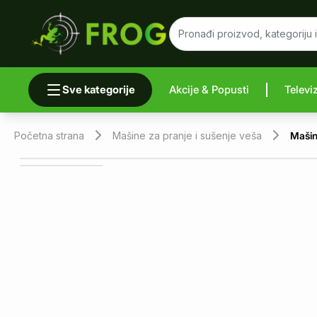
Sve kategorije
Akcije & Popusti
Televi
Uporedi 
Početna strana
Mašine za pranje i sušenje veša
Mašin