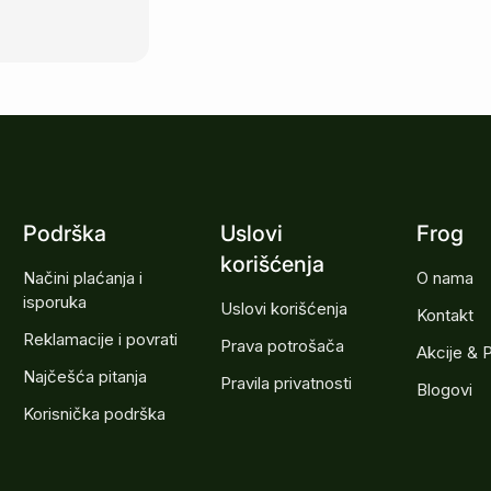
Podrška
Uslovi
Frog
korišćenja
Načini plaćanja i
O nama
isporuka
Uslovi korišćenja
Kontakt
Reklamacije i povrati
Prava potrošača
Akcije & 
Najčešća pitanja
Pravila privatnosti
Blogovi
Korisnička podrška