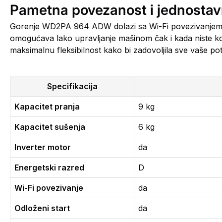
Pametna povezanost i jednostav
Gorenje WD2PA 964 ADW dolazi sa Wi-Fi povezivanjem i 
omogućava lako upravljanje mašinom čak i kada niste k
maksimalnu fleksibilnost kako bi zadovoljila sve vaše p
Specifikacija
Kapacitet pranja
9 kg
Kapacitet sušenja
6 kg
Inverter motor
da
Energetski razred
D
Wi-Fi povezivanje
da
Odloženi start
da