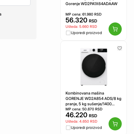
Gorenje WD2PA1X64ADAAW
a
MP cena:
61.980
RSD
56.320
RSD
Ušteda:
5.660
RSD
Uporedi proizvod
Kombinovana mašina
GORENJE WD2A854 ADS/8 kg
pranje, 5 kg sušenje/1400
rpm/SteamTech/A/D/bela
MP cena:
50.870
RSD
46.220
RSD
Ušteda:
4.650
RSD
Uporedi proizvod