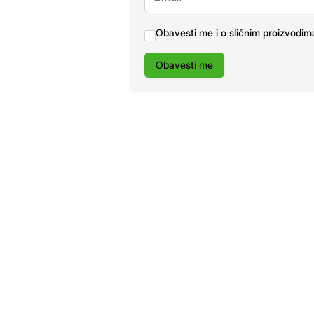
Obavesti me i o sličnim proizvodim
Obavesti me