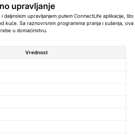
no upravljanje
daljinskim upravljanjem putem ConnectLife aplikacije, št
od kuće. Sa raznovrsnim programima pranja i sušenja, ova
otrebe u domaćinstvu.
Vrednost