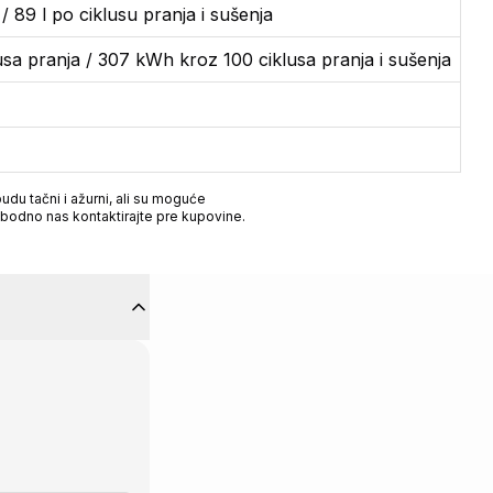
/ 89 l po ciklusu pranja i sušenja
sa pranja / 307 kWh kroz 100 ciklusa pranja i sušenja
du tačni i ažurni, ali su moguće
obodno nas kontaktirajte pre kupovine.