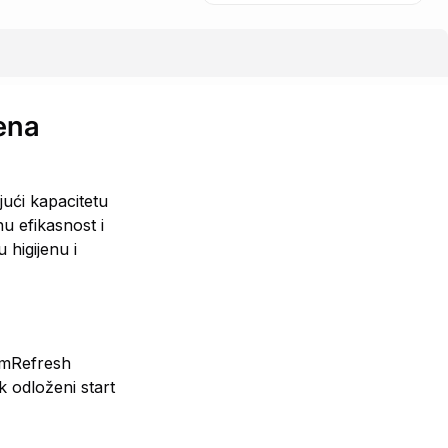
ena
ući kapacitetu
u efikasnost i
higijenu i
eamRefresh
 odloženi start