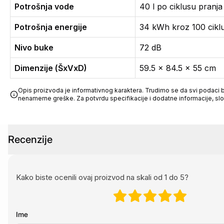
Potrošnja vode
40 l po ciklusu pranja 
Potrošnja energije
34 kWh kroz 100 ciklu
Nivo buke
72 dB
Dimenzije (ŠxVxD)
59.5 x 84.5 x 55 cm
Opis proizvoda je informativnog karaktera. Trudimo se da svi podaci bu
nenamerne greške. Za potvrdu specifikacije i dodatne informacije, sl
Recenzije
Kako biste ocenili ovaj proizvod na skali od 1 do 5?
Ime