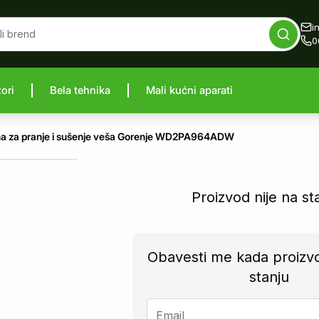
i
0
zori
Bela tehnika
Mali kućni aparati
proizvod
a za pranje i sušenje veša Gorenje WD2PA964ADW
Proizvod nije na st
Obavesti me kada proizv
stanju