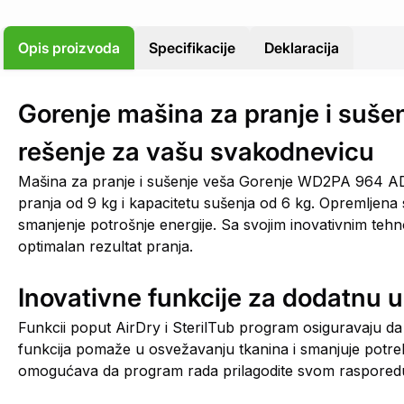
Opis proizvoda
Specifikacije
Deklaracija
Gorenje mašina za pranje i su
rešenje za vašu svakodnevicu
Mašina za pranje i sušenje veša Gorenje WD2PA 964 ADW
pranja od 9 kg i kapacitetu sušenja od 6 kg. Opremljena
smanjenje potrošnje energije. Sa svojim inovativnim te
optimalan rezultat pranja.
Inovativne funkcije za dodatnu u
Funkcii poput AirDry i SterilTub program osiguravaju da
funkcija pomaže u osvežavanju tkanina i smanjuje potreb
omogućava da program rada prilagodite svom rasporedu, 