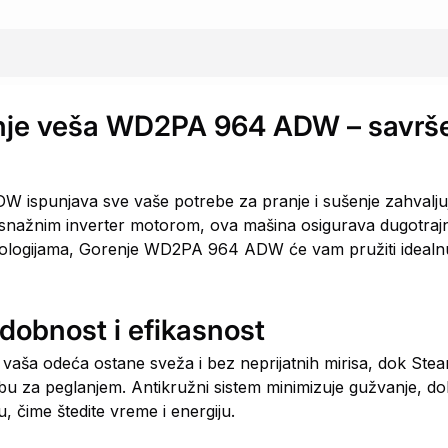
šenje veša WD2PA 964 ADW – savrš
 ispunjava sve vaše potrebe za pranje i sušenje zahvaljuj
 snažnim inverter motorom, ova mašina osigurava dugotrajn
hnologijama, Gorenje WD2PA 964 ADW će vam pružiti idealnu 
dobnost i efikasnost
 vaša odeća ostane sveža i bez neprijatnih mirisa, dok St
u za peglanjem. Antikružni sistem minimizuje gužvanje, dok
čime štedite vreme i energiju.