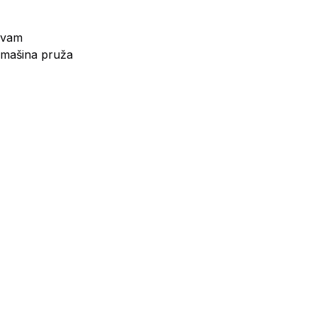
o vam
 mašina pruža