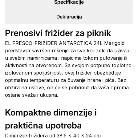
Specifikacije
Deklaracija
Prenosivi frižider za piknik
EL FRESCO-FRIZIDER ANTARCTICA 24L Marigold
predstavlja savršen rešenje za sve koji žele da uživaju
u svežim namirnicama i napicima tokom putovanja ili
aktivnosti na otvorenom. Sa svojom potpuno toplotno
izolovanom spoljašnjosti, ovaj frižider obezbeđuje
optimalnu temperaturu za čuvanje hrane i pića. Bez
obzira na uslove, on će se pobrinuti da vaša oprema
ostane sveža i ukusna.
Kompaktne dimenzije i
praktična upotreba
Dimenzije frižidera od 38.5 x 40 x 24 cm