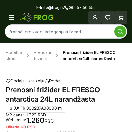
info@frog.rs
069 57 50 555
Početna
Prenosni
Prenosni frižider EL FRESCO
strana
frižideri
antarctica 24L narandžasta
Dodaj u listu želja
Podeli
Prenosni frižider EL FRESCO
antarctica 24L narandžasta
SKU:
FRI000237A00000
MP cena:
1.320
RSD
1.260
Web cena:
RSD
Ušteda:
60
RSD