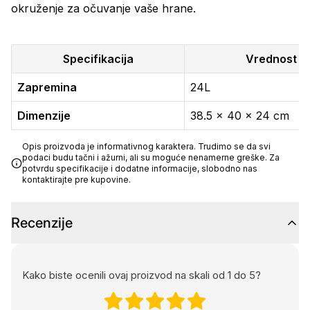
okruženje za očuvanje vaše hrane.
Specifikacija
Vrednost
Zapremina
24L
Dimenzije
38.5 x 40 x 24 cm
Opis proizvoda je informativnog karaktera. Trudimo se da svi
podaci budu tačni i ažurni, ali su moguće nenamerne greške. Za
potvrdu specifikacije i dodatne informacije, slobodno nas
kontaktirajte pre kupovine.
Recenzije
Kako biste ocenili ovaj proizvod na skali od 1 do 5?