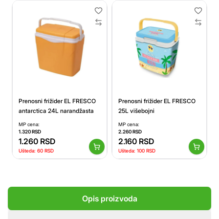
Prenosni frižider EL FRESCO
Prenosni frižider EL FRESCO
antarctica 24L narandžasta
25L višebojni
MP cena:
MP cena:
1.320
RSD
2.260
RSD
1.260
RSD
2.160
RSD
Ušteda:
60
RSD
Ušteda:
100
RSD
Opis proizvoda