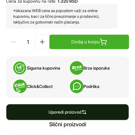
Cena za kupovinu na rate:
1.320
RSD
*Iskazana WEB cena sa popustom važi za online
kupovinu, kao i za lično preuzimanje u prodavnici,
isključivo za gotovinski način plaćanja.
Dodaj u korpu
Sigurna kupovina
Brza isporuka
Click&Collect
Podrška
Uporedi proizvod
Slični proizvodi