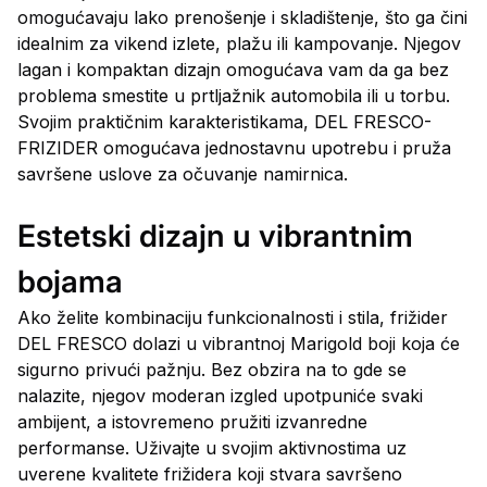
omogućavaju lako prenošenje i skladištenje, što ga čini
idealnim za vikend izlete, plažu ili kampovanje. Njegov
lagan i kompaktan dizajn omogućava vam da ga bez
problema smestite u prtljažnik automobila ili u torbu.
Svojim praktičnim karakteristikama, DEL FRESCO-
FRIZIDER omogućava jednostavnu upotrebu i pruža
savršene uslove za očuvanje namirnica.
Estetski dizajn u vibrantnim
bojama
Ako želite kombinaciju funkcionalnosti i stila, frižider
DEL FRESCO dolazi u vibrantnoj Marigold boji koja će
sigurno privući pažnju. Bez obzira na to gde se
nalazite, njegov moderan izgled upotpuniće svaki
ambijent, a istovremeno pružiti izvanredne
performanse. Uživajte u svojim aktivnostima uz
uverene kvalitete frižidera koji stvara savršeno