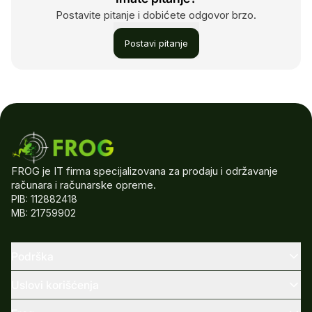
Postavite pitanje i dobićete odgovor brzo.
Postavi pitanje
FROG je IT firma specijalizovana za prodaju i održavanje
računara i računarske opreme.
PIB: 112882418
MB: 21759902
Podrška
Uslovi korišćenja