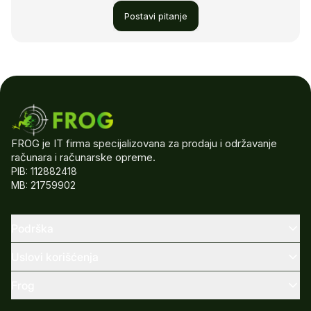
Postavi pitanje
FROG je IT firma specijalizovana za prodaju i održavanje
računara i računarske opreme.
PIB: 112882418
MB: 21759902
Podrška
Uslovi korišćenja
Frog