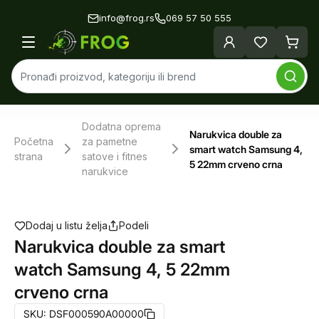
info@frog.rs
069 57 50 555
Dodatna oprema
Narukvica double za
Početna
za pametne
smart watch Samsung 4,
strana
satove i fitnes
5 22mm crveno crna
narukvice
Dodaj u listu želja
Podeli
Narukvica double za smart
watch Samsung 4, 5 22mm
crveno crna
SKU:
DSF000590A00000