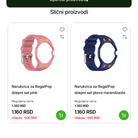
Slični proizvodi
Narukvica za RegalPop
Narukvica za RegalPop
dzepni sat pink
dzepni sat plavo-narandzasta
Regularna cena
Regularna cena
1.392
RSD
1.392
RSD
1.160
RSD
1.160
RSD
Ušteda:
-500
RSD
Ušteda:
-500
RSD