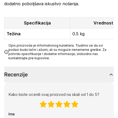
dodatno poboljšava iskustvo nošenja.
Specifikacija
Vrednost
Težina
0.5 kg
Opis proizvoda je informativnog karaktera. Trudimo se da svi
podaci budu tačni i ažurni, ali su moguće nenamerne greške. Za
potvrdu specifikacije i dodatne informacije, slobodno nas
kontaktirajte pre kupovine.
Recenzije
Kako biste ocenili ovaj proizvod na skali od 1 do 5?
Ime