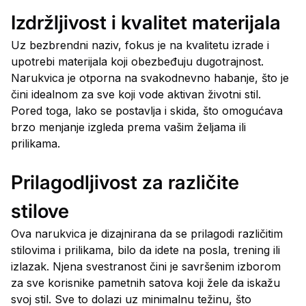
Izdržljivost i kvalitet materijala
Uz bezbrendni naziv, fokus je na kvalitetu izrade i
upotrebi materijala koji obezbeđuju dugotrajnost.
Narukvica je otporna na svakodnevno habanje, što je
čini idealnom za sve koji vode aktivan životni stil.
Pored toga, lako se postavlja i skida, što omogućava
brzo menjanje izgleda prema vašim željama ili
prilikama.
Prilagodljivost za različite
stilove
Ova narukvica je dizajnirana da se prilagodi različitim
stilovima i prilikama, bilo da idete na posla, trening ili
izlazak. Njena svestranost čini je savršenim izborom
za sve korisnike pametnih satova koji žele da iskažu
svoj stil. Sve to dolazi uz minimalnu težinu, što