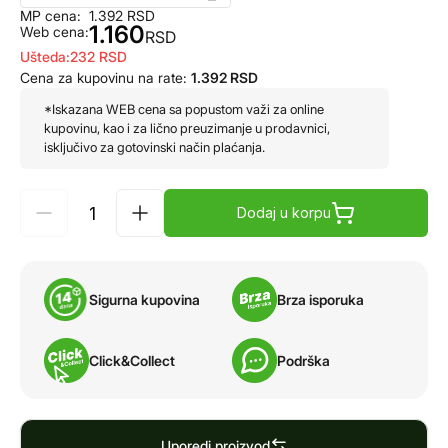
MP cena:
1.392
RSD
1.160
Web cena:
RSD
Ušteda:
232
RSD
Cena za kupovinu na rate:
1.392
RSD
*Iskazana WEB cena sa popustom važi za online
kupovinu, kao i za lično preuzimanje u prodavnici,
isključivo za gotovinski način plaćanja.
Dodaj u korpu
Sigurna kupovina
Brza isporuka
Click&Collect
Podrška
Uporedi proizvod