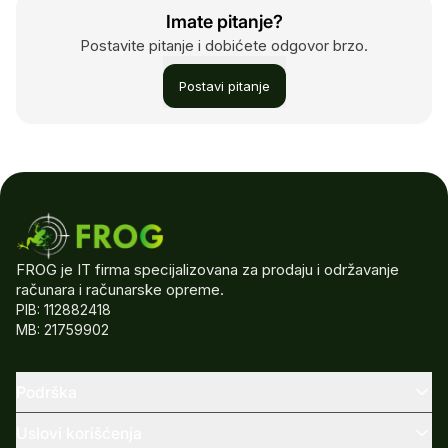
Imate pitanje?
Postavite pitanje i dobićete odgovor brzo.
Postavi pitanje
FROG je IT firma specijalizovana za prodaju i održavanje
računara i računarske opreme.
PIB: 112882418
MB: 21759902
Podrška
Uslovi korišćenja