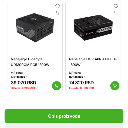
Napajanje Gigabyte
Napajanje CORSAIR AX1600i-
UD1300GM PG5 1300W
1600W
MP cena:
MP cena:
43.200
RSD
82.980
RSD
39.070
RSD
74.320
RSD
Ušteda:
4.130
RSD
Ušteda:
8.660
RSD
Opis proizvoda