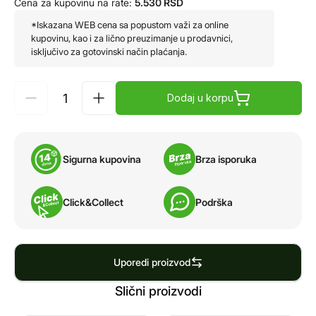
Cena za kupovinu na rate:
5.530
RSD
*Iskazana WEB cena sa popustom važi za online
kupovinu, kao i za lično preuzimanje u prodavnici,
isključivo za gotovinski način plaćanja.
Dodaj u korpu
Sigurna kupovina
Brza isporuka
Click&Collect
Podrška
Uporedi proizvod
Slični proizvodi