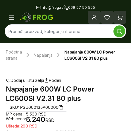
info@frog.rs
069 57 50 555
Početna
Napajanje 600W LC Power
Napajanja
strana
LC600SI V2.31 80 plus
Dodaj u listu želja
Podeli
Napajanje 600W LC Power
LC600SI V2.31 80 plus
SKU:
PSU000135A00000
MP cena:
5.530
RSD
5.240
Web cena:
RSD
Ušteda:
290
RSD