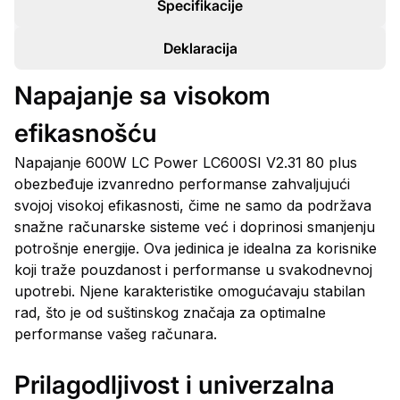
Specifikacije
Deklaracija
Napajanje sa visokom
efikasnošću
Napajanje 600W LC Power LC600SI V2.31 80 plus
obezbeđuje izvanredno performanse zahvaljujući
svojoj visokoj efikasnosti, čime ne samo da podržava
snažne računarske sisteme već i doprinosi smanjenju
potrošnje energije. Ova jedinica je idealna za korisnike
koji traže pouzdanost i performanse u svakodnevnoj
upotrebi. Njene karakteristike omogućavaju stabilan
rad, što je od suštinskog značaja za optimalne
performanse vašeg računara.
Prilagodljivost i univerzalna