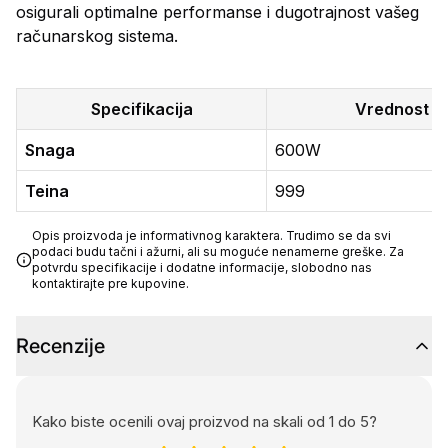
osigurali optimalne performanse i dugotrajnost vašeg
računarskog sistema.
Specifikacija
Vrednost
Snaga
600W
Teina
999
Opis proizvoda je informativnog karaktera. Trudimo se da svi
podaci budu tačni i ažurni, ali su moguće nenamerne greške. Za
potvrdu specifikacije i dodatne informacije, slobodno nas
kontaktirajte pre kupovine.
Recenzije
Kako biste ocenili ovaj proizvod na skali od 1 do 5?