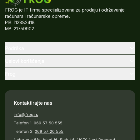
FROG je IT firma specijalizovana za prodaju i održavanje
računara i računarske opreme.
PIB: 112882418
MB: 21759902
Podrška
Uslovi korišćenja
Frog
Kontaktirajte nas
info@frog.rs
Telefon 1:
069 57 50 555
Telefon 2:
069 57 20 555
Nehruova 51a, lokal 16, Blok 44, 11070 Novi Beograd