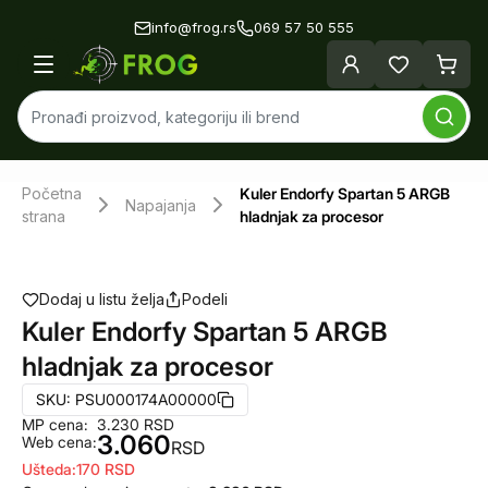
info@frog.rs
069 57 50 555
Početna
Kuler Endorfy Spartan 5 ARGB
Napajanja
strana
hladnjak za procesor
Dodaj u listu želja
Podeli
Kuler Endorfy Spartan 5 ARGB
hladnjak za procesor
SKU:
PSU000174A00000
MP cena:
3.230
RSD
3.060
Web cena:
RSD
Ušteda:
170
RSD