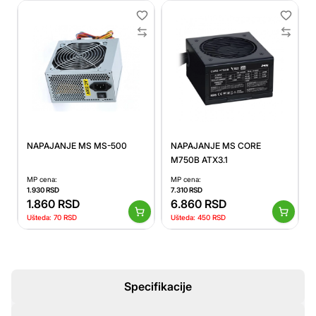
NAPAJANJE MS MS-500
NAPAJANJE MS CORE
M750B ATX3.1
MP cena:
MP cena:
1.930
RSD
7.310
RSD
1.860
RSD
6.860
RSD
Ušteda:
70
RSD
Ušteda:
450
RSD
Specifikacije