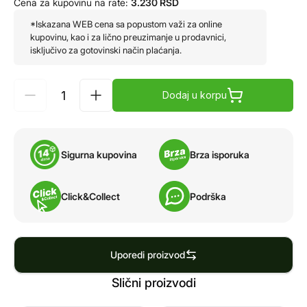
Cena za kupovinu na rate:
3.230
RSD
*Iskazana WEB cena sa popustom važi za online
kupovinu, kao i za lično preuzimanje u prodavnici,
isključivo za gotovinski način plaćanja.
Dodaj u korpu
Sigurna kupovina
Brza isporuka
Click&Collect
Podrška
Uporedi proizvod
Slični proizvodi