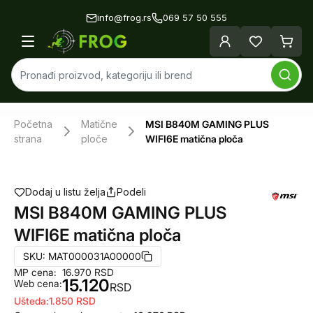
info@frog.rs
069 57 50 555
Početna
Matične
MSI B840M GAMING PLUS
strana
ploče
WIFI6E matična ploča
Dodaj u listu želja
Podeli
MSI B840M GAMING PLUS
WIFI6E matična ploča
SKU:
MAT000031A00000
MP cena:
16.970
RSD
15.120
Web cena:
RSD
Ušteda:
1.850
RSD