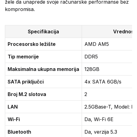
žele da unaprede svoje računarske performanse bez
kompromisa.
Specifikacija
Vrednost
Procesorsko ležište
AMD AM5
Tip memorije
DDR5
Maksimalna ukupna memorija
128GB
SATA priključci
4x SATA 6GB/s
Broj M.2 slotova
2
LAN
2.5GBase-T, Model: Re
Wi-Fi
Da, Wi-Fi 6E
Bluetooth
Da, verzija 5.3