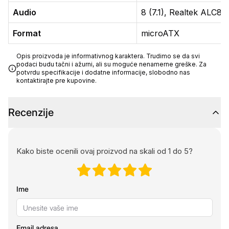
Audio
8 (7.1), Realtek ALC8
Format
microATX
Opis proizvoda je informativnog karaktera. Trudimo se da svi
podaci budu tačni i ažurni, ali su moguće nenamerne greške. Za
potvrdu specifikacije i dodatne informacije, slobodno nas
kontaktirajte pre kupovine.
Recenzije
Kako biste ocenili ovaj proizvod na skali od 1 do 5?
Ime
Email adresa