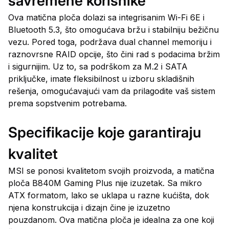
savremene korisnike
Ova matična ploča dolazi sa integrisanim Wi-Fi 6E i
Bluetooth 5.3, što omogućava bržu i stabilniju bežičnu
vezu. Pored toga, podržava dual channel memoriju i
raznovrsne RAID opcije, što čini rad s podacima bržim
i sigurnijim. Uz to, sa podrškom za M.2 i SATA
priključke, imate fleksibilnost u izboru skladišnih
rešenja, omogućavajući vam da prilagodite vaš sistem
prema sopstvenim potrebama.
Specifikacije koje garantiraju
kvalitet
MSI se ponosi kvalitetom svojih proizvoda, a matična
ploča B840M Gaming Plus nije izuzetak. Sa mikro
ATX formatom, lako se uklapa u razne kućišta, dok
njena konstrukcija i dizajn čine je izuzetno
pouzdanom. Ova matična ploča je idealna za one koji