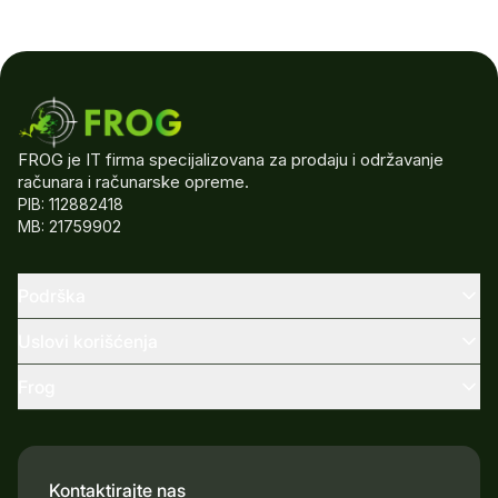
FROG je IT firma specijalizovana za prodaju i održavanje
računara i računarske opreme.
PIB: 112882418
MB: 21759902
Podrška
Uslovi korišćenja
Frog
Kontaktirajte nas