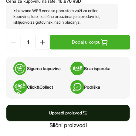
Cena za kupovinu na rate:
16.970
RSD
*Iskazana WEB cena sa popustom važi za online
kupovinu, kao i za lično preuzimanje u prodavnici,
isključivo za gotovinski način plaćanja.
Dodaj u korpu
Sigurna kupovina
Brza isporuka
Click&Collect
Podrška
Uporedi proizvod
Slični proizvodi