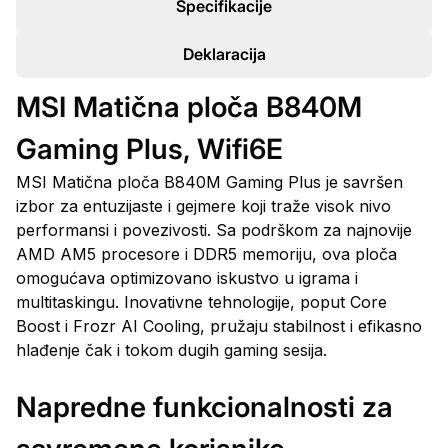
Specifikacije
Deklaracija
MSI Matična ploča B840M
Gaming Plus, Wifi6E
MSI Matična ploča B840M Gaming Plus je savršen
izbor za entuzijaste i gejmere koji traže visok nivo
performansi i povezivosti. Sa podrškom za najnovije
AMD AM5 procesore i DDR5 memoriju, ova ploča
omogućava optimizovano iskustvo u igrama i
multitaskingu. Inovativne tehnologije, poput Core
Boost i Frozr AI Cooling, pružaju stabilnost i efikasno
hlađenje čak i tokom dugih gaming sesija.
Napredne funkcionalnosti za