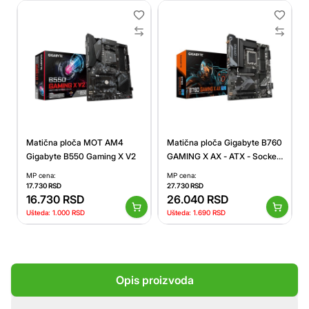
Matična ploča MOT AM4
Matična ploča Gigabyte B760
Gigabyte B550 Gaming X V2
GAMING X AX - ATX - Socket
LGA 1700 - Intel
MP cena:
MP cena:
17.730
RSD
27.730
RSD
16.730
RSD
26.040
RSD
Ušteda:
1.000
RSD
Ušteda:
1.690
RSD
Opis proizvoda