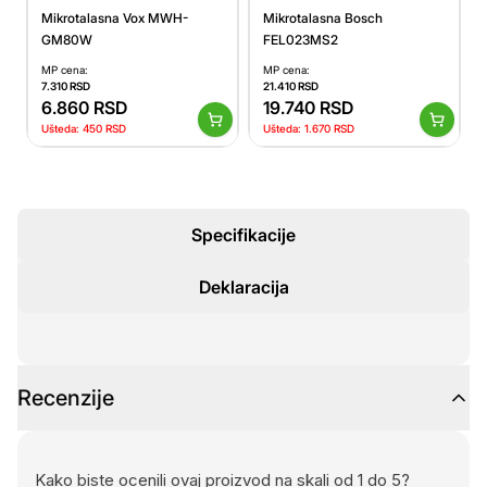
Mikrotalasna Vox MWH-
Mikrotalasna Bosch
GM80W
FEL023MS2
MP cena:
MP cena:
7.310
RSD
21.410
RSD
6.860
RSD
19.740
RSD
Ušteda:
450
RSD
Ušteda:
1.670
RSD
Specifikacije
Deklaracija
Recenzije
Kako biste ocenili ovaj proizvod na skali od 1 do 5?