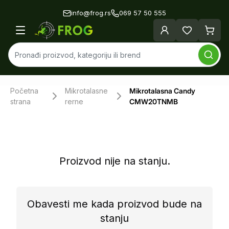
info@frog.rs
069 57 50 555
Početna
Mikrotalasne
Mikrotalasna Candy
strana
rerne
CMW20TNMB
Proizvod nije na stanju.
Obavesti me kada proizvod bude na
stanju