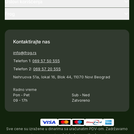
Uslovi korišćenja
Frog
Kontaktirajte nas
info@frog.rs
Telefon 1:
069 57 50 555
Telefon 2:
069 57 20 555
Nehruova 51a, lokal 16, Blok 44, 11070 Novi Beograd
Radno vreme
Pon - Pet
Sub - Ned
09 - 17h
Zatvoreno
Sve cene su izražene u dinarima sa uračunatim PDV-om. Zadržavamo