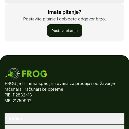
Imate pitanje?
Postavite pitanje i dobićete odgovor brzo.
Postavi pitanje
FROG je IT firma specijalizovana za prodaju i održavanje
računara i računarske opreme.
PIB: 112882418
MB: 21759902
Podrška