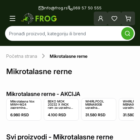
info@frog.rs
069 57 50 555
Početna strana
Mikrotalasne rerne
Mikrotalasne rerne
Mikrotalasne rerne
- AKCIJA
Mikrotalasna Vox
BEKO MOK
WHIRLPOOL
WHIRLPOO
MWH-M24
20232 X INOX
MBNA900B
MBNA900X
zapremina
ram za ugradnu
ugradna
ugradna
20l/mehaničke
mikrotalasnu
mikrotalasna rerna
mikrotalasn
komande/snaga
rernu
6.980
RSD
4.100
RSD
31.580
RSD
31.580
R
700W
Svi proizvodi -
Mikrotalasne rerne