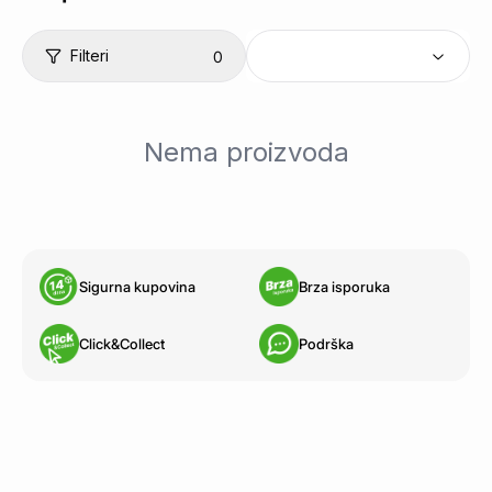
Filteri
0
Nema proizvoda
Sigurna kupovina
Brza isporuka
Click&Collect
Podrška