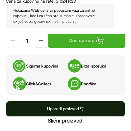
Cena za kupovinu na rate:
3.024
RSD
*Iskazana WEB cena sa popustom važi za online
kupovinu, kao i za lično preuzimanje u prodavnici,
isključivo za gotovinski način plaćanja.
Dodaj u korpu
Sigurna kupovina
Brza isporuka
Click&Collect
Podrška
Uporedi proizvod
Slični proizvodi