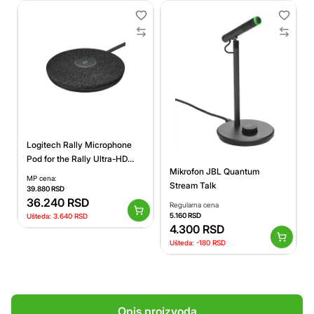
Logitech Rally Microphone
Pod for the Rally Ultra-HD
Mikrofon JBL Quantum
ConfererenceCam
MP cena:
Stream Talk
39.880
RSD
36.240
RSD
Regularna cena
5.160
RSD
Ušteda:
3.640
RSD
4.300
RSD
Ušteda:
-180
RSD
Opis proizvoda