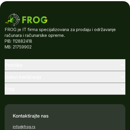
FROG je IT firma specijalizovana za prodaju i održavanje
računara i računarske opreme.
PIB: 112882418
MB: 21759902
Podrška
Uslovi korišćenja
Frog
Kontaktirajte nas
info@frog.rs