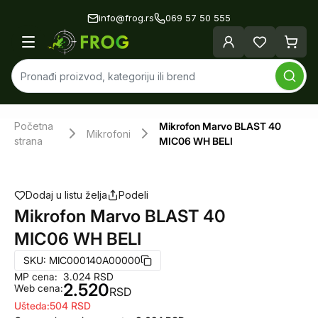
info@frog.rs
069 57 50 555
Početna
Mikrofon Marvo BLAST 40
Mikrofoni
strana
MIC06 WH BELI
Dodaj u listu želja
Podeli
Mikrofon Marvo BLAST 40
MIC06 WH BELI
SKU:
MIC000140A00000
MP cena:
3.024
RSD
2.520
Web cena:
RSD
Ušteda:
504
RSD