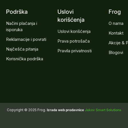
Podrška
Uslovi
Frog
korišćenja
Načini plaćanja i
O nama
isporuka
Uslovi korišćenja
Kontakt
Reklamacije i povrati
Prava potrošača
Akcije & 
Najčešća pitanja
Pravila privatnosti
Blogovi
Korisnička podrška
Copyright © 2025 Frog.
Izrada web prodavnice
Jakov Smart Solutions