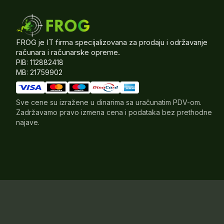
FROG je IT firma specijalizovana za prodaju i održavanje
računara i računarske opreme.
PIB: 112882418
MB: 21759902
Sve cene su izražene u dinarima sa uračunatim PDV-om.
Zadržavamo pravo izmena cena i podataka bez prethodne
najave.