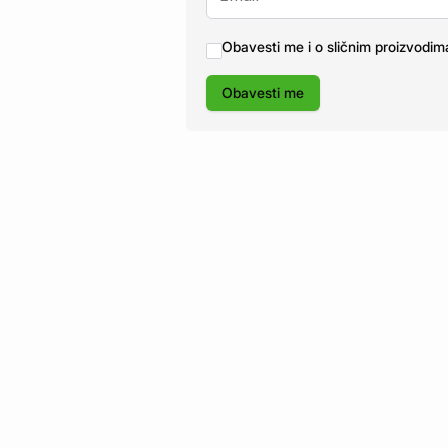
Obavesti me i o sličnim proizvodim
Obavesti me