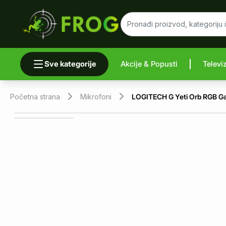
Sve kategorije
Akcije & Popusti
Televi
Uporedi 
Početna strana
Mikrofoni
LOGITECH G Yeti Orb RGB G