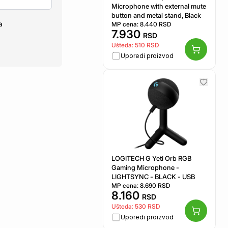
Microphone with external mute
button and metal stand, Black
a
MP cena:
8.440
RSD
7.930
RSD
Ušteda:
510
RSD
Uporedi proizvod
LOGITECH G Yeti Orb RGB
Gaming Microphone -
LIGHTSYNC - BLACK - USB
MP cena:
8.690
RSD
8.160
RSD
Ušteda:
530
RSD
Uporedi proizvod