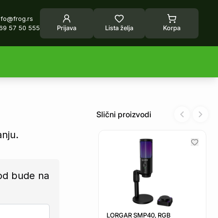
nfo@frog.rs
69 57 50 555
Prijava
Lista želja
Korpa
Slični proizvodi
Previous sl
Next 
anju.
od bude na
LORGAR SMP40, RGB