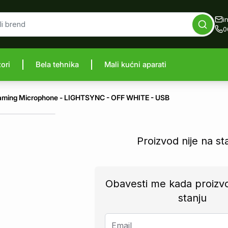
i
0
zori
Bela tehnika
Mali kućni aparati
proizvod
aming Microphone - LIGHTSYNC - OFF WHITE - USB
Proizvod nije na st
Obavesti me kada proizv
stanju