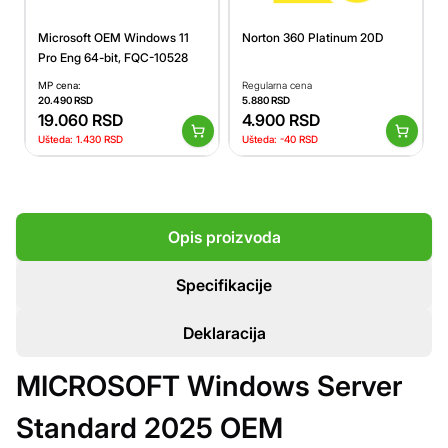
Microsoft OEM Windows 11
Norton 360 Platinum 20D
Pro Eng 64-bit, FQC-10528
MP cena:
Regularna cena
20.490
RSD
5.880
RSD
19.060
RSD
4.900
RSD
Ušteda:
1.430
RSD
Ušteda:
-40
RSD
Opis proizvoda
Specifikacije
Deklaracija
MICROSOFT Windows Server
Standard 2025 OEM