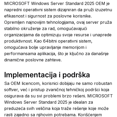
MICROSOFT Windows Server Standard 2025 OEM je
napredni operativni sistem dizajniran da pruži izuzetnu
efikasnost i sigurnost za poslovne korisnike.
Opremljen najnovijim tehnologijama, ovaj server pruža
stabilno okruženje za rad, omogućavajući
organizacijama da optimizuju svoje resurse i unaprede
produktivnost. Kao 64bitni operativni sistem,
omogućava bolje upravljanje memorijom i
performansama aplikacija, što je ključno za današnje
dinamične poslovne zahteve.
Implementacija i podrška
Sa OEM licencom, korisnici dobijaju ne samo robustan
softver, već i pristup zvaničnoj tehničkoj podršci koja
osigurava da su svi problemi brzo rešeni. MICROSOFT
Windows Server Standard 2025 je idealan za
preduzeća svih veličina koja traže rešenje koje može
rasti zajedno sa njihovim potrebama. Korišćenjem