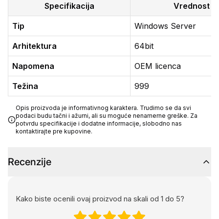
Specifikacija
Vrednost
Tip
Windows Server
Arhitektura
64bit
Napomena
OEM licenca
Težina
999
Opis proizvoda je informativnog karaktera. Trudimo se da svi
podaci budu tačni i ažurni, ali su moguće nenamerne greške. Za
potvrdu specifikacije i dodatne informacije, slobodno nas
kontaktirajte pre kupovine.
Recenzije
Kako biste ocenili ovaj proizvod na skali od 1 do 5?