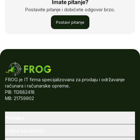
Imate pitanje?
Postavite pitanje i dobićete odgovor brzo.
Postavi pitanje
FROG je IT firma specijalizovana za prodaju i održavanje
računara i računarske opreme.
PIB: 112882418
MB: 21759902
Podrška
Uslovi korišćenja