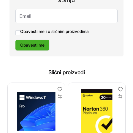
stanju
Obavesti me i o sličnim proizvodima
Obavesti me
Slični proizvodi