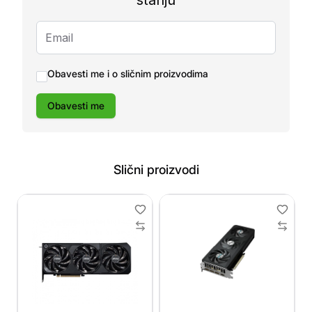
stanju
Obavesti me i o sličnim proizvodima
Obavesti me
Slični proizvodi