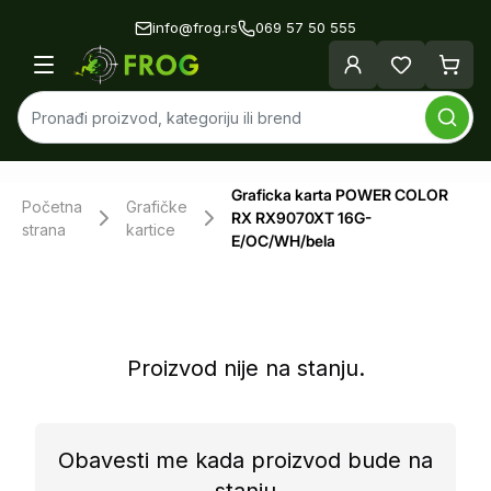
info@frog.rs
069 57 50 555
Graficka karta POWER COLOR
Početna
Grafičke
RX RX9070XT 16G-
strana
kartice
E/OC/WH/bela
Proizvod nije na stanju.
Obavesti me kada proizvod bude na