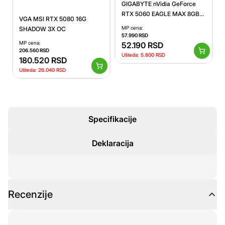
GIGABYTE nVidia GeForce
RTX 5060 EAGLE MAX 8GB
VGA MSI RTX 5080 16G
128bit GV-N5060EAGLEMAX
MP cena:
SHADOW 3X OC
OC-8GD rev. 1.0 grafička karta
57.990
RSD
MP cena:
52.190
RSD
206.560
RSD
Ušteda:
5.800
RSD
180.520
RSD
Ušteda:
26.040
RSD
Specifikacije
Deklaracija
Recenzije