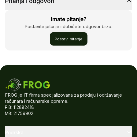
Pitanja i odgovori
Imate pitanje?
Postavite pitanje i dobićete odgovor brzo.
Postavi pitanje
FROG je IT firma specijalizovana za prodaju i održavanje
računara i računarske opreme.
PIB: 112882418
MB: 21759902
Podrška