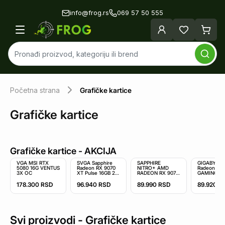
info@frog.rs
069 57 50 555
Početna strana
Grafičke kartice
Grafičke kartice
Grafičke kartice
- AKCIJA
VGA MSI RTX
SVGA Sapphire
SAPPHIRE
GIGABYTE
5080 16G VENTUS
Radeon RX 9070
NITRO+ AMD
Radeon RX 
3X OC
XT Pulse 16GB 2x
RADEON RX 9070
GAMING OC
HDMI/2x
GAMING OC 16GB
GV-R9070
DP/11348-03-20G
DUAL HDMI
OC-16GD rev
178.300
RSD
96.940
RSD
89.990
RSD
89.920
R
grafička kar
Svi proizvodi -
Grafičke kartice