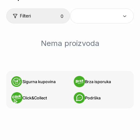
Filteri
0
Nema proizvoda
Sigurna kupovina
Brza isporuka
Click&Collect
Podrška