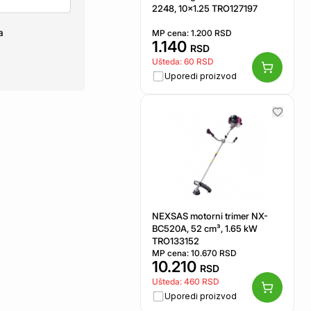
2248, 10x1.25 TRO127197
a
MP cena:
1.200
RSD
1.140
RSD
Ušteda:
60
RSD
Uporedi proizvod
NEXSAS motorni trimer NX-
BC520A, 52 cm³, 1.65 kW
TRO133152
MP cena:
10.670
RSD
10.210
RSD
Ušteda:
460
RSD
Uporedi proizvod