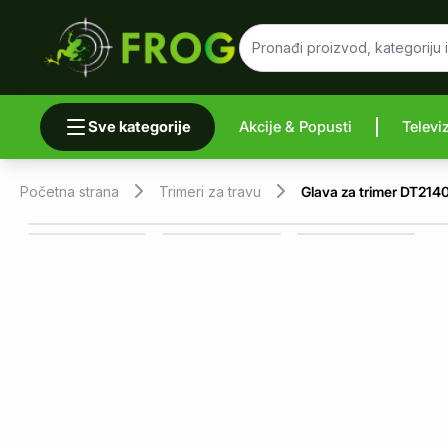
Sve kategorije
Akcije & Popusti
Televi
Uporedi 
Početna strana
Trimeri za travu
Glava za trimer DT21