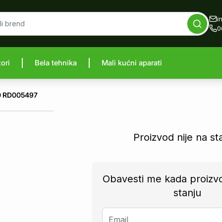
i
0
zori
Bela tehnika
Mali kućni aparati
proizvod
40 RD005497
Proizvod nije na st
Obavesti me kada proizv
stanju