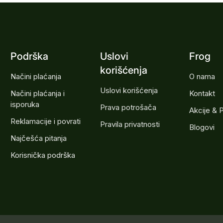
Podrška
Uslovi
Frog
korišćenja
Načini plaćanja
O nama
Uslovi korišćenja
Načini plaćanja i
Kontakt
isporuka
Prava potrošača
Akcije & 
Reklamacije i povrati
Pravila privatnosti
Blogovi
Najčešća pitanja
Korisnička podrška