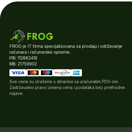
FROG je IT firma specijalizovana za prodaju i održavanje
računara i računarske opreme.
PIB: 112882418
MB: 21759902
Sve cene su izražene u dinarima sa uračunatim PDV-om.
Zadržavamo pravo izmena cena i podataka bez prethodne
najave.