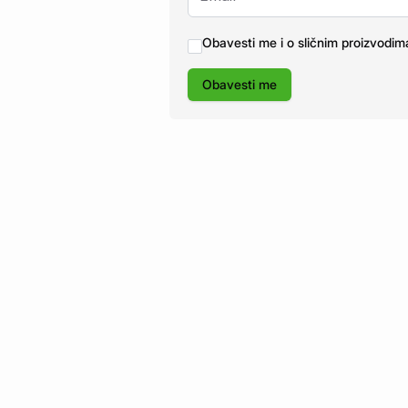
Obavesti me i o sličnim proizvodim
Obavesti me