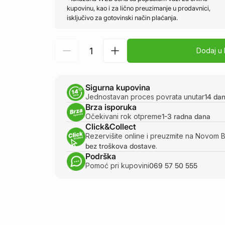
kupovinu, kao i za lično preuzimanje u prodavnici,
isključivo za gotovinski način plaćanja.
Dodaj u
Sigurna kupovina
Jednostavan proces povrata unutar
14 da
Brza isporuka
Očekivani rok otpreme
1-3 radna dana
Click&Collect
Rezervišite online i preuzmite na Novom 
bez troškova dostave
.
Podrška
Pomoć pri kupovini
069 57 50 555