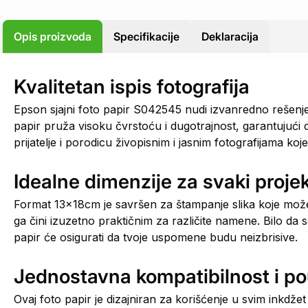
Opis proizvoda
Specifikacije
Deklaracija
Kvalitetan ispis fotografija
Epson sjajni foto papir S042545 nudi izvanredno rešenje
papir pruža visoku čvrstoću i dugotrajnost, garantujući d
prijatelje i porodicu živopisnim i jasnim fotografijama ko
Idealne dimenzije za svaki proje
Format 13x18cm je savršen za štampanje slika koje možeš p
ga čini izuzetno praktičnim za različite namene. Bilo da 
papir će osigurati da tvoje uspomene budu neizbrisive.
Jednostavna kompatibilnost i p
Ovaj foto papir je dizajniran za korišćenje u svim inkdž