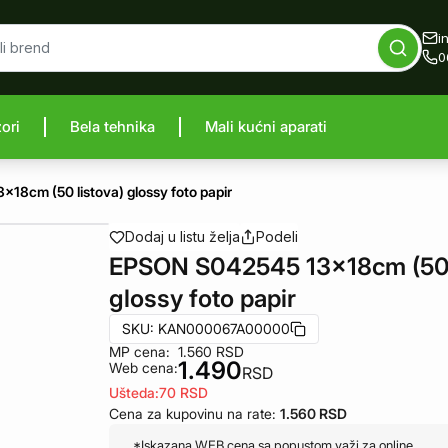
i
0
zori
Bela tehnika
Mali kućni aparati
proizvod
8cm (50 listova) glossy foto papir
Dodaj u listu želja
Podeli
EPSON S042545 13x18cm (50 
glossy foto papir
SKU:
KAN000067A00000
MP cena:
1.560
RSD
1.490
Web cena:
RSD
Ušteda:
70
RSD
Cena za kupovinu na rate:
1.560
RSD
*Iskazana WEB cena sa popustom važi za online