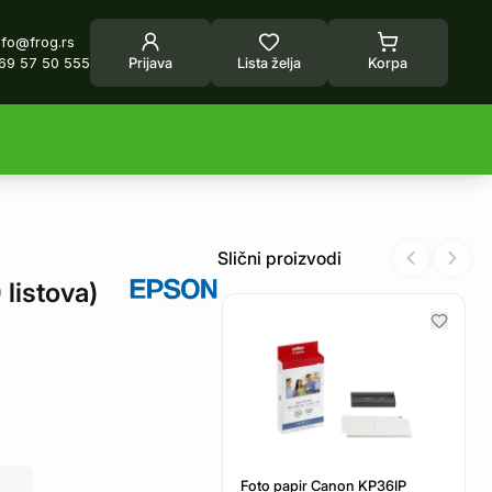
nfo@frog.rs
69 57 50 555
Prijava
Lista želja
Korpa
Slični proizvodi
Previous sl
Next 
listova)
Foto papir Canon KP36IP