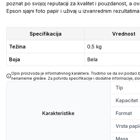
poznat po svojoj reputaciji za kvalitet i pouzdanost, a ova
Epson sjajni foto papir i uživaj u izvanrednim rezultatim
Specifikacija
Vrednost
Težina
0.5 kg
Boja
Bela
Opis proizvoda je informativnog karaktera. Trudimo se da svi podaci bu
nenamerne greške. Za potvrdu specifikacije i dodatne informacije, sl
Tip
Kapacitet
Karakteristike
Format
Vrsta papi
Masa