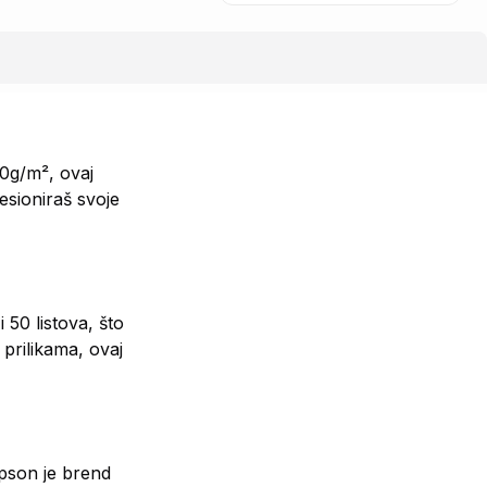
00g/m², ovaj
esioniraš svoje
 50 listova, što
 prilikama, ovaj
Epson je brend