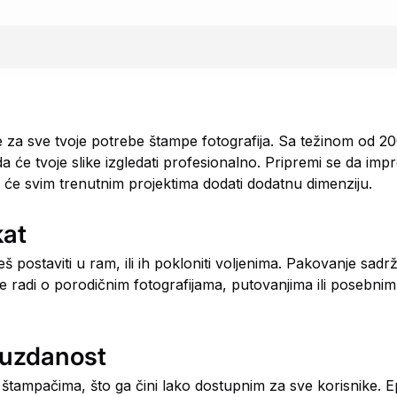
 za sve tvoje potrebe štampe fotografija. Sa težinom od 2
a će tvoje slike izgledati profesionalno. Pripremi se da impr
je će svim trenutnim projektima dodati dodatnu dimenziju.
kat
ostaviti u ram, ili ih pokloniti voljenima. Pakovanje sadrži
se radi o porodičnim fotografijama, putovanjima ili posebnim
ouzdanost
et štampačima, što ga čini lako dostupnim za sve korisnike. 