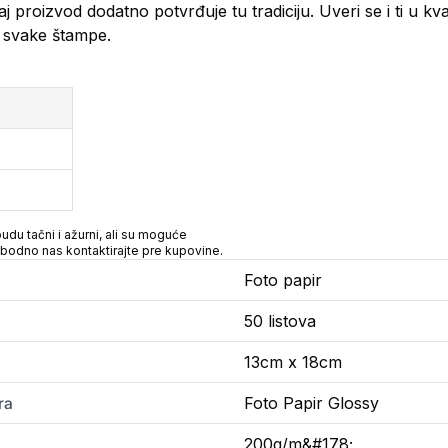
j proizvod dodatno potvrđuje tu tradiciju. Uveri se i ti u kva
a svake štampe.
du tačni i ažurni, ali su moguće
obodno nas kontaktirajte pre kupovine.
Foto papir
50 listova
13cm x 18cm
ra
Foto Papir Glossy
200g/m&#178;