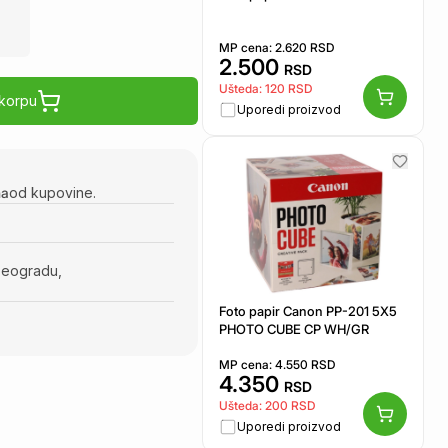
MP cena:
2.620
RSD
2.500
RSD
Ušteda:
120
RSD
 korpu
Uporedi proizvod
na
od kupovine.
Beogradu,
Foto papir Canon PP-201 5X5
PHOTO CUBE CP WH/GR
MP cena:
4.550
RSD
4.350
RSD
Ušteda:
200
RSD
Uporedi proizvod