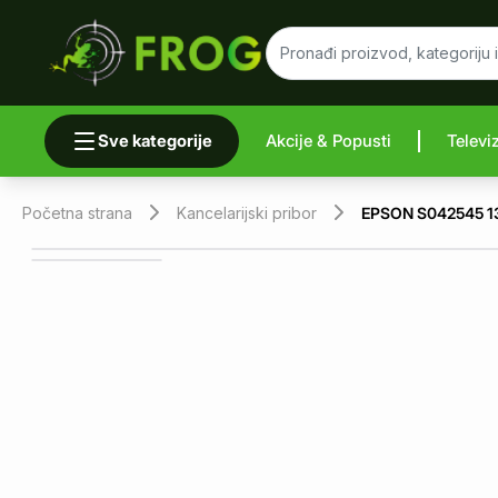
Sve kategorije
Akcije & Popusti
Televi
Uporedi 
Početna strana
Kancelarijski pribor
EPSON S042545 13x1