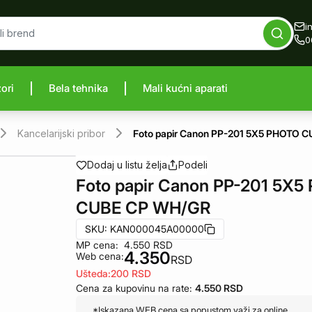
i
0
zori
Bela tehnika
Mali kućni aparati
proizvod
Kancelarijski pribor
Foto papir Canon PP-201 5X5 PHOTO 
Dodaj u listu želja
Podeli
Foto papir Canon PP-201 5X5
CUBE CP WH/GR
SKU:
KAN000045A00000
MP cena:
4.550
RSD
4.350
Web cena:
RSD
Ušteda:
200
RSD
Cena za kupovinu na rate:
4.550
RSD
*Iskazana WEB cena sa popustom važi za online