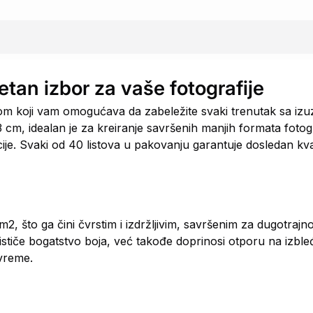
etan izbor za vaše fotografije
nom koji vam omogućava da zabeležite svaki trenutak sa iz
cm, idealan je za kreiranje savršenih manjih formata fotogr
acije. Svaki od 40 listova u pakovanju garantuje dosledan kva
, što ga čini čvrstim i izdržljivim, savršenim za dugotrajn
tiče bogatstvo boja, već takođe doprinosi otporu na izbleđ
 vreme.