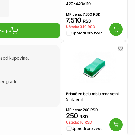
420x440x110
MP cena:
7.850
RSD
7.510
RSD
Ušteda:
340
RSD
 korpu
Uporedi proizvod
na
od kupovine.
Beogradu,
Brisač za belu tablu magnetni +
5 filc refil
MP cena:
260
RSD
250
RSD
Ušteda:
10
RSD
Uporedi proizvod