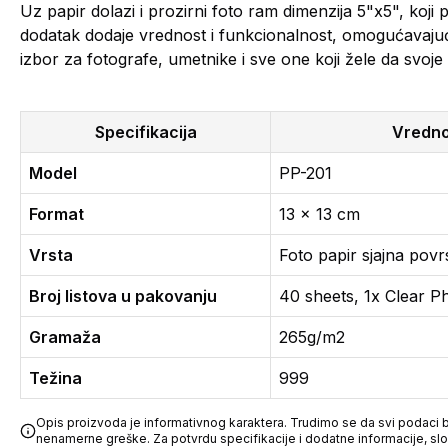
Uz papir dolazi i prozirni foto ram dimenzija 5"x5", koji 
dodatak dodaje vrednost i funkcionalnost, omogućavajući 
izbor za fotografe, umetnike i sve one koji žele da svo
Specifikacija
Vredno
Model
PP-201
Format
13 x 13 cm
Vrsta
Foto papir sjajna povr
Broj listova u pakovanju
40 sheets, 1x Clear 
Gramaža
265g/m2
Težina
999
Opis proizvoda je informativnog karaktera. Trudimo se da svi podaci bu
nenamerne greške. Za potvrdu specifikacije i dodatne informacije, sl