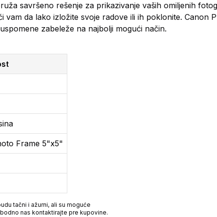
pruža savršeno rešenje za prikazivanje vaših omiljenih fotogr
vam da lako izložite svoje radove ili ih poklonite. Canon P
je uspomene zabeleže na najbolji mogući način.
st
sina
Photo Frame 5"x5"
du tačni i ažurni, ali su moguće
obodno nas kontaktirajte pre kupovine.