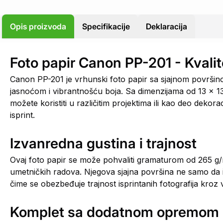
Opis proizvoda
Specifikacije
Deklaracija
Foto papir Canon PP-201 - Kvalit
Canon PP-201 je vrhunski foto papir sa sjajnom površi
jasnoćom i vibrantnošću boja. Sa dimenzijama od 13 x 13 
možete koristiti u različitim projektima ili kao deo dekor
isprint.
Izvanredna gustina i trajnost
Ovaj foto papir se može pohvaliti gramaturom od 265 g/m2
umetničkih radova. Njegova sjajna površina ne samo da is
čime se obezbeđuje trajnost isprintanih fotografija kroz
Komplet sa dodatnom opremom