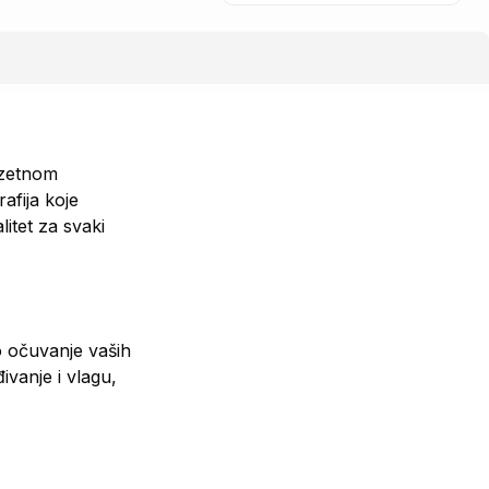
uzetnom
afija koje
litet za svaki
o očuvanje vaših
ivanje i vlagu,