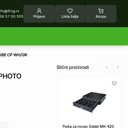
nfo@frog.rs
69 57 50 555
Prijava
Lista želja
Korpa
CUBE CP WH/GR
Slični proizvodi
Previous sl
Next 
 PHOTO
Fioka za novac Galeb MK-420