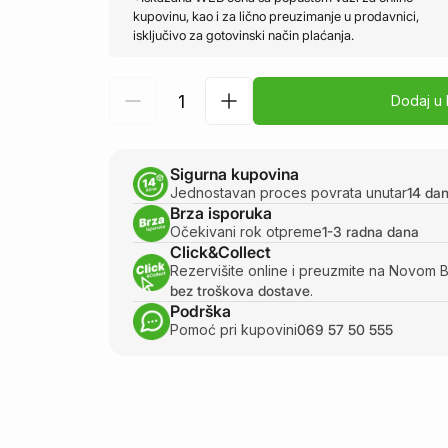
kupovinu, kao i za lično preuzimanje u prodavnici,
isključivo za gotovinski način plaćanja.
Dodaj u
Sigurna kupovina
Jednostavan proces povrata unutar
14 da
Brza isporuka
Očekivani rok otpreme
1-3 radna dana
Click&Collect
Rezervišite online i preuzmite na Novom 
bez troškova dostave
.
Podrška
Pomoć pri kupovini
069 57 50 555