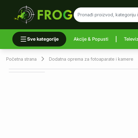
Sve kategorije
Akcije & Popusti
Televi
Uporedi 
Početna strana
Dodatna oprema za fotoaparate i kamere